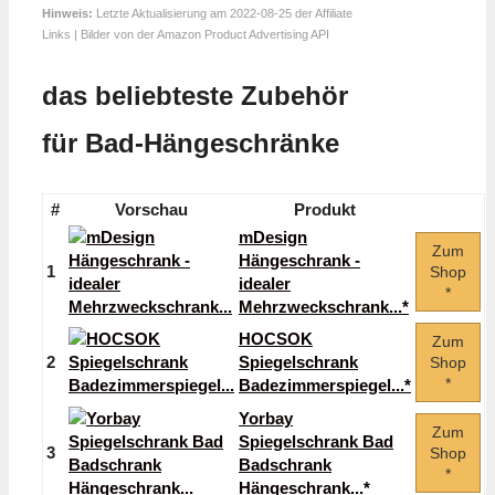
Hinweis:
Letzte Aktualisierung am 2022-08-25 der Affiliate
Links | Bilder von der Amazon Product Advertising API
das beliebteste Zubehör
für Bad-Hängeschränke
#
Vorschau
Produkt
mDesign
Zum
Hängeschrank -
1
Shop
idealer
*
Mehrzweckschrank...*
HOCSOK
Zum
2
Spiegelschrank
Shop
*
Badezimmerspiegel...*
Yorbay
Zum
Spiegelschrank Bad
3
Shop
Badschrank
*
Hängeschrank...*