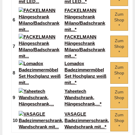
*
mit LED...*
FACKELMANN
Zum
Hängeschrank
6
Shop
Milano/Badschrank
*
mit...*
FACKELMANN
Zum
Hängeschrank
7
Shop
Milano/Badschrank
*
mit...*
Lomadox
Zum
Badezimmermöbel
8
Shop
Set Hochglanz weiß
*
mit...*
Yaheetech
Zum
9
Wandschrank,
Shop
*
Hängeschrank,...*
VASAGLE
Zum
10
Badezimmerschrank,
Shop
*
Wandschrank mit...*