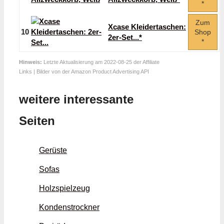
*
Zum
Xcase Kleidertaschen:
10
Shop
2er-Set...*
*
Hinweis:
Letzte Aktualisierung am 2022-08-25 der Affiliate
Links | Bilder von der Amazon Product Advertising API
weitere interessante
Seiten
Gerüste
Sofas
Holzspielzeug
Kondenstrockner