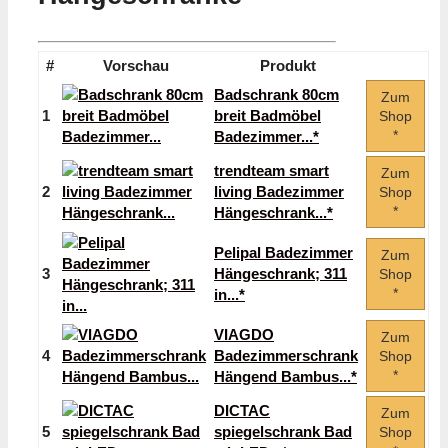
#
Vorschau
Produkt
Badschrank 80cm
Zum
1
breit Badmöbel
Shop
*
Badezimmer...*
trendteam smart
Zum
2
living Badezimmer
Shop
*
Hängeschrank...*
Pelipal Badezimmer
Zum
3
Hängeschrank; 311
Shop
*
in...*
VIAGDO
Zum
4
Badezimmerschrank
Shop
*
Hängend Bambus...*
DICTAC
Zum
5
spiegelschrank Bad
Shop