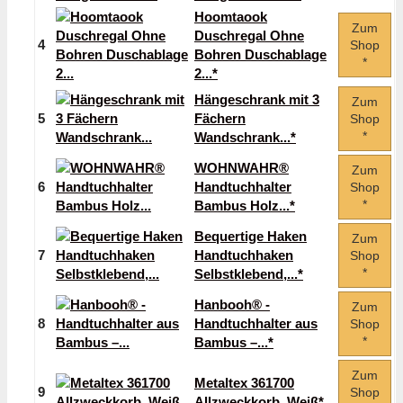
Hoomtaook
Zum
Duschregal Ohne
4
Shop
Bohren Duschablage
*
2...*
Hängeschrank mit 3
Zum
5
Fächern
Shop
*
Wandschrank...*
WOHNWAHR®
Zum
6
Handtuchhalter
Shop
*
Bambus Holz...*
Bequertige Haken
Zum
7
Handtuchhaken
Shop
*
Selbstklebend,...*
Hanbooh® -
Zum
8
Handtuchhalter aus
Shop
*
Bambus –...*
Zum
Metaltex 361700
9
Shop
Allzweckkorb, Weiß*