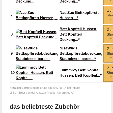
*
Deckung...*
Zu
NaciZuo Bettkopfbrett
7
Sho
Hussen,...*
*
Bett Kopfteil Hussen,
Zu
8
Bett Kopfteil
Sho
*
Deckung...*
NiseWuds
Zu
9
Bettkopfbrettabdeckung
Sho
*
Staubdestellbares...*
Zu
Liummrcy Bett Kopfteil
10
Sho
Hussen, Bett Kopfteil...*
*
Hinweis:
Letzte Aktualisierung am 2022-11-14 der Affiliate
Links | Bilder von der Amazon Product Advertising API
das beliebteste Zubehör