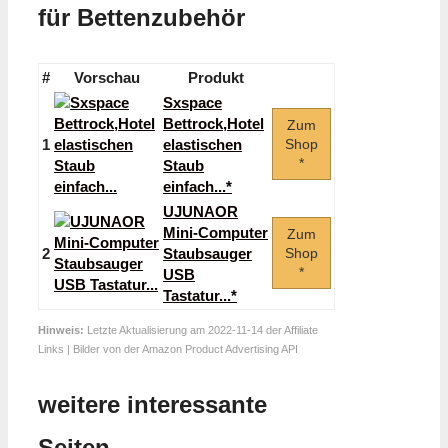
für Bettenzubehör
#
Vorschau
Produkt
Sxspace
Bettrock,Hotel
Zum
1
elastischen
Shop
*
Staub
einfach...*
UJUNAOR
Mini-Computer
Zum
2
Staubsauger
Shop
*
USB
Tastatur...*
Hinweis:
Letzte Aktualisierung am 2022-11-14 der Affiliate
Links | Bilder von der Amazon Product Advertising API
weitere interessante
Seiten