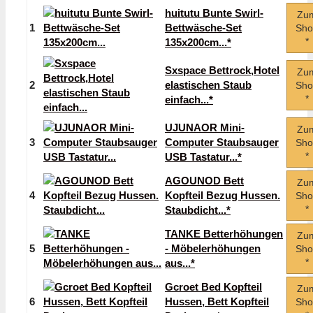
huitutu Bunte Swirl-
Zu
1
Bettwäsche-Set
Sho
*
135x200cm...*
Sxspace Bettrock,Hotel
Zu
2
elastischen Staub
Sho
*
einfach...*
UJUNAOR Mini-
Zu
3
Computer Staubsauger
Sho
*
USB Tastatur...*
AGOUNOD Bett
Zu
4
Kopfteil Bezug Hussen.
Sho
*
Staubdicht...*
TANKE Betterhöhungen
Zu
5
- Möbelerhöhungen
Sho
*
aus...*
Gcroet Bed Kopfteil
Zu
6
Hussen, Bett Kopfteil
Sho