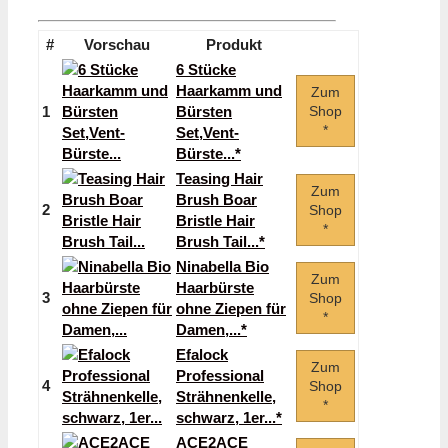
#
Vorschau
Produkt
6 Stücke
Haarkamm und
Zum
1
Bürsten
Shop
*
Set,Vent-
Bürste...*
Teasing Hair
Zum
Brush Boar
2
Shop
Bristle Hair
*
Brush Tail...*
Ninabella Bio
Zum
Haarbürste
3
Shop
ohne Ziepen für
*
Damen,...*
Efalock
Zum
Professional
4
Shop
Strähnenkelle,
*
schwarz, 1er...*
ACE2ACE