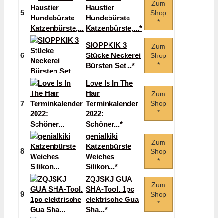
Zum
Haustier
5
Shop
Hundebürste
*
Katzenbürste,...*
SIOPPKIK 3
Zum
6
Stücke Neckerei
Shop
*
Bürsten Set...*
Love Is In The
Hair
Zum
7
Terminkalender
Shop
*
2022:
Schöner...*
genialkiki
Zum
Katzenbürste
8
Shop
Weiches
*
Silikon...*
ZQJSKJ GUA
Zum
SHA-Tool. 1pc
9
Shop
elektrische Gua
*
Sha...*