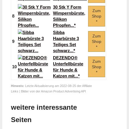
30 Stk Y Form
Zum
Wimpernbürste,
8
Shop
Silikon
*
Pfropfen...*
Sibba
Zum
Haarbürste 3
9
Shop
Teiliges Set
*
schwarz...*
DEZENDO®
Zum
Unterfellbürste
10
Shop
für Hunde &
*
Katzen mit...*
Hinweis:
Letzte Aktualisierung am 2022-08-25 der Affiliate
Links | Bilder von der Amazon Product Advertising API
weitere interessante
Seiten