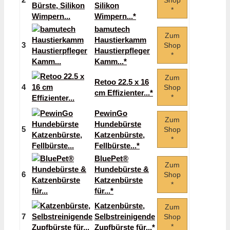
Shop
Silikon
*
Wimpern...*
bamutech
Zum
Haustierkamm
3
Shop
Haustierpfleger
*
Kamm...*
Zum
Retoo 22.5 x 16
4
Shop
cm Effizienter...*
*
PewinGo
Zum
Hundebürste
5
Shop
Katzenbürste,
*
Fellbürste...*
BluePet®
Zum
Hundebürste &
6
Shop
Katzenbürste
*
für...*
Katzenbürste,
Zum
7
Selbstreinigende
Shop
*
Zupfbürste für...*