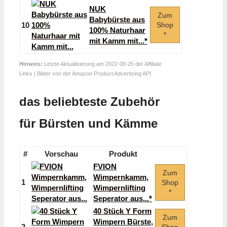
NUK
Zum
Babybürste aus
10
Shop
100% Naturhaar
*
mit Kamm mit...*
Hinweis:
Letzte Aktualisierung am 2022-08-25 der Affiliate
Links | Bilder von der Amazon Product Advertising API
das beliebteste Zubehör
für Bürsten und Kämme
#
Vorschau
Produkt
FVION
Zum
Wimpernkamm,
1
Shop
Wimpernlifting
*
Seperator aus...*
40 Stück Y Form
Zum
Wimpern Bürste,
2