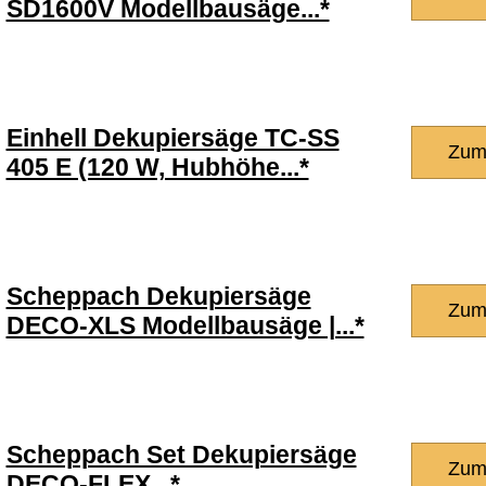
SD1600V Modellbausäge...*
Einhell Dekupiersäge TC-SS
Zum
405 E (120 W, Hubhöhe...*
Scheppach Dekupiersäge
Zum
DECO-XLS Modellbausäge |...*
Scheppach Set Dekupiersäge
Zum
DECO-FLEX...*