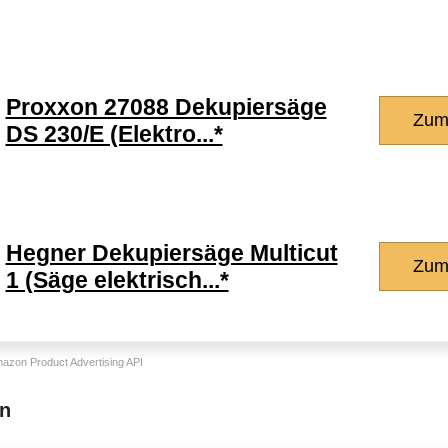
Proxxon 27088 Dekupiersäge
Zum
DS 230/E (Elektro...*
Hegner Dekupiersäge Multicut
Zum
1 (Säge elektrisch...*
Amazon Product Advertising API
en