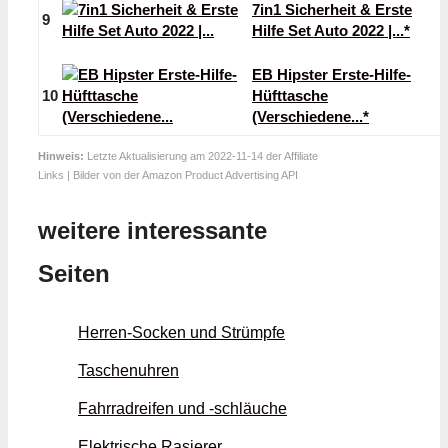
7in1 Sicherheit & Erste
9
Hilfe Set Auto 2022 |...*
EB Hipster Erste-Hilfe-
10
Hüfttasche
(Verschiedene...*
Hinweis:
Letzte Aktualisierung am 2022-11-14 der Affiliate
Links | Bilder von der Amazon Product Advertising API
weitere interessante
Seiten
Herren-Socken und Strümpfe
Taschenuhren
Fahrradreifen und -schläuche
Elektrische Rasierer