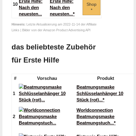
Erste Hilfe:
10
Shop
Nach den
*
neuesten...*
Hinweis:
Letzte Aktualisierung am 2022-11-14 der Affiliate
Links | Bilder von der Amazon Product Advertising API
das beliebteste Zubehör
für Erste Hilfe
#
Vorschau
Produkt
Beatmungsmaske
1
Schlüsselanhänger 10
Stück (rot)...*
Worldconnection
2
Beatmungsmaske
Beatmungstuch...*