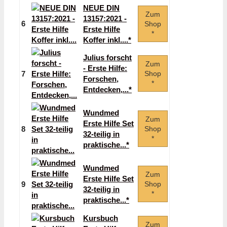
NEUE DIN
Zum
13157:2021 -
6
Shop
Erste Hilfe
*
Koffer inkl....*
Julius forscht
Zum
- Erste Hilfe:
7
Shop
Forschen,
*
Entdecken,...*
Wundmed
Zum
Erste Hilfe Set
8
Shop
32-teilig in
*
praktische...*
Wundmed
Zum
Erste Hilfe Set
9
Shop
32-teilig in
*
praktische...*
Kursbuch
Zum