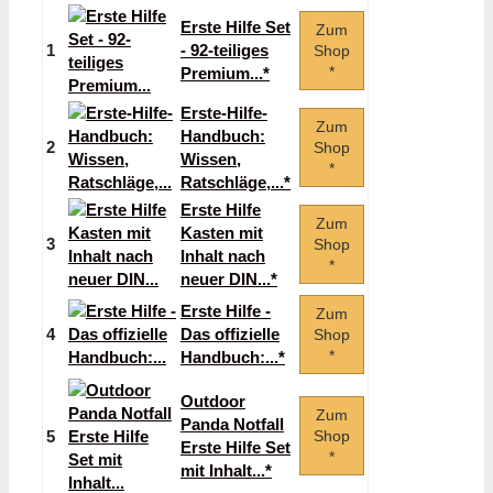
Erste Hilfe Set
Zum
1
- 92-teiliges
Shop
*
Premium...*
Erste-Hilfe-
Zum
Handbuch:
2
Shop
Wissen,
*
Ratschläge,...*
Erste Hilfe
Zum
Kasten mit
3
Shop
Inhalt nach
*
neuer DIN...*
Erste Hilfe -
Zum
4
Das offizielle
Shop
*
Handbuch:...*
Outdoor
Zum
Panda Notfall
5
Shop
Erste Hilfe Set
*
mit Inhalt...*