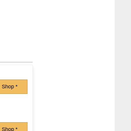
 Shop *
 Shop *