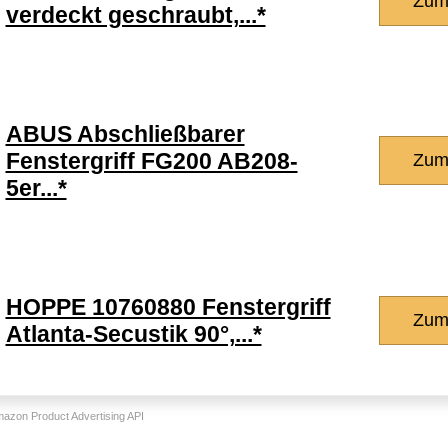
Zum
verdeckt geschraubt,...*
ABUS Abschließbarer
Fenstergriff FG200 AB208-
Zum
5er...*
HOPPE 10760880 Fenstergriff
Zum
Atlanta-Secustik 90°,...*
Amazon Product Advertising API