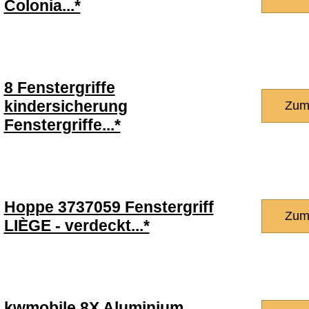
Colonia...*
8 Fenstergriffe
kindersicherung
Zum
Fenstergriffe...*
Hoppe 3737059 Fenstergriff
Zum
LIÈGE - verdeckt...*
kwmobile 8X Aluminium