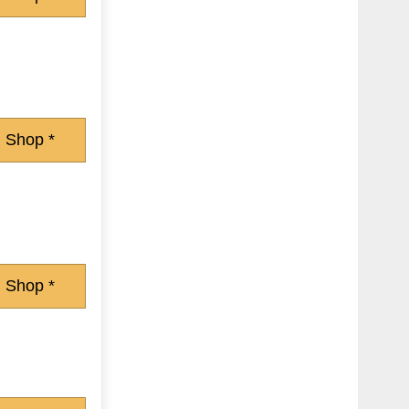
 Shop *
 Shop *