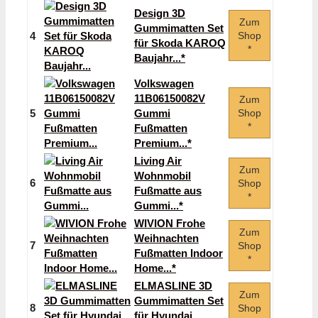
Design 3D
Zum
Gummimatten Set
4
Shop
für Skoda KAROQ
*
Baujahr...*
Volkswagen
11B06150082V
Zum
5
Gummi
Shop
*
Fußmatten
Premium...*
Living Air
Zum
Wohnmobil
6
Shop
Fußmatte aus
*
Gummi...*
WIVION Frohe
Zum
Weihnachten
7
Shop
Fußmatten Indoor
*
Home...*
ELMASLINE 3D
Zum
Gummimatten Set
8
Shop
für Hyundai