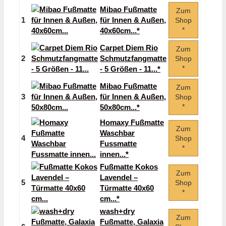
Mibao Fußmatte
Zum
1
für Innen & Außen,
Shop
*
40x60cm...*
Carpet Diem Rio
Zum
2
Schmutzfangmatte
Shop
*
- 5 Größen - 11...*
Mibao Fußmatte
Zum
3
für Innen & Außen,
Shop
*
50x80cm...*
Homaxy Fußmatte
Zum
Waschbar
4
Shop
Fussmatte
*
innen...*
Fußmatte Kokos
Zum
Lavendel –
5
Shop
Türmatte 40x60
*
cm...*
wash+dry
Zum
Fußmatte, Galaxia