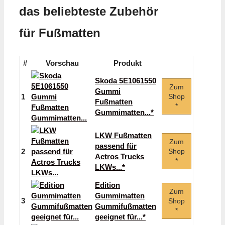
das beliebteste Zubehör
für Fußmatten
#
Vorschau
Produkt
Skoda 5E1061550
Zum
Gummi
1
Shop
Fußmatten
*
Gummimatten...*
LKW Fußmatten
Zum
passend für
2
Shop
Actros Trucks
*
LKWs...*
Edition
Zum
Gummimatten
3
Shop
Gummifußmatten
*
geeignet für...*