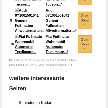
*
Tucson...*
Audi
8Y1061501041
Zum
9
Gummi
Shop
*
Fußmatten
Allwettermatten...*
Fiat Fußmatte
Zum
Wohnmobil
10
Shop
Automatte
*
Textilmatte...*
Hinweis:
Letzte Aktualisierung am 2022-10-16 der Affiliate
Links | Bilder von der Amazon Product Advertising API
weitere interessante
Seiten
Behinderten-Bedarf