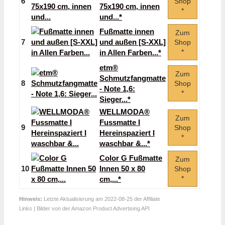
6
Shop
75x190 cm, innen
*
und...*
Fußmatte innen
Zum
7
und außen [S-XXL]
Shop
*
in Allen Farben...*
etm®
Zum
Schmutzfangmatte
8
Shop
- Note 1,6:
*
Sieger...*
WELLMODA®
Zum
Fussmatte I
9
Shop
Hereinspaziert I
*
waschbar &...*
Color G Fußmatte
Zum
10
Innen 50 x 80
Shop
*
cm,...*
Hinweis:
Letzte Aktualisierung am 2022-08-25 der Affiliate
Links | Bilder von der Amazon Product Advertising API