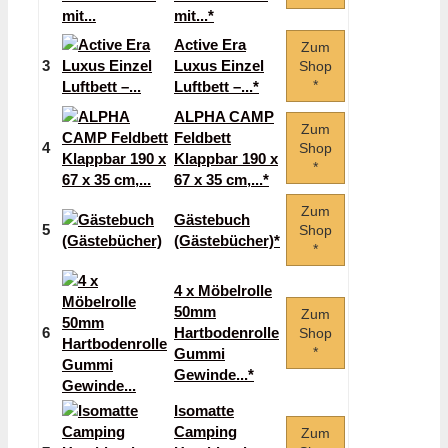
mit...*
Active Era
Zum
3
Luxus Einzel
Shop
*
Luftbett –...*
ALPHA CAMP
Zum
Feldbett
4
Shop
Klappbar 190 x
*
67 x 35 cm,...*
Zum
Gästebuch
5
Shop
(Gästebücher)*
*
4 x Möbelrolle
50mm
Zum
6
Hartbodenrolle
Shop
*
Gummi
Gewinde...*
Isomatte
Camping
Zum