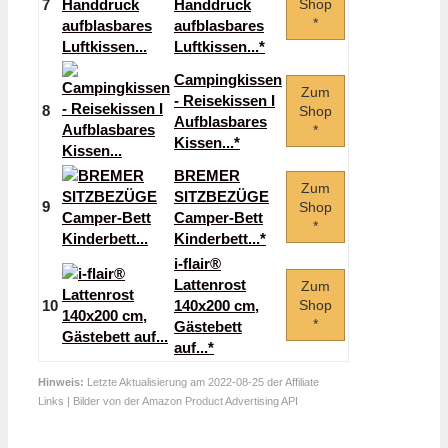
7
Handdruck
Shop
*
aufblasbares
Luftkissen...*
Campingkissen
Zum
- Reisekissen I
8
Shop
Aufblasbares
*
Kissen...*
BREMER
Zum
SITZBEZÜGE
9
Shop
Camper-Bett
*
Kinderbett...*
i-flair®
Lattenrost
Zum
10
140x200 cm,
Shop
*
Gästebett
auf...*
Hinweis:
Letzte Aktualisierung am 2022-08-25 der Affiliate
Links | Bilder von der Amazon Product Advertising API