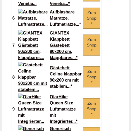
Venetia...*
Aufblasbare
Zum
6
Matratze,
Shop
*
Luftmatratze...*
GIANTEX
Klappbett
Zum
7
Gästebett
Shop
*
90x200 cm,
klappbares...*
Gästebett
Zum
Celine klappbar
8
Shop
90x200 cm mit
*
stabilem...*
OlarHike
Queen Size
Zum
9
Luftmatratze
Shop
*
mit
Integrierter...*
Generisch