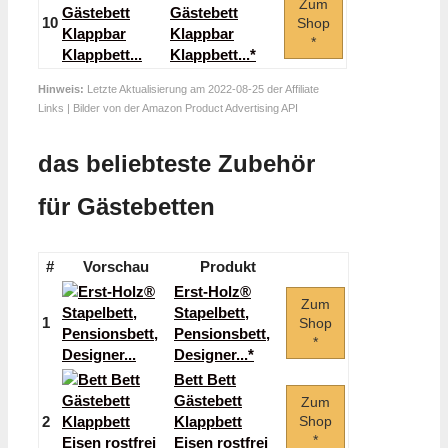
Zum
Gästebett
10
Shop
Klappbar
*
Klappbett...*
Hinweis:
Letzte Aktualisierung am 2022-08-25 der Affiliate
Links | Bilder von der Amazon Product Advertising API
das beliebteste Zubehör
für Gästebetten
#
Vorschau
Produkt
Erst-Holz®
Zum
Stapelbett,
1
Shop
Pensionsbett,
*
Designer...*
Bett Bett
Gästebett
Zum
2
Klappbett
Shop
*
Eisen rostfrei