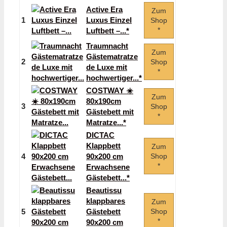
Active Era
Zum
1
Luxus Einzel
Shop
*
Luftbett –...*
Traumnacht
Zum
Gästematratze
2
Shop
de Luxe mit
*
hochwertiger...*
COSTWAY ☀️
Zum
80x190cm
3
Shop
Gästebett mit
*
Matratze...*
DICTAC
Klappbett
Zum
4
90x200 cm
Shop
*
Erwachsene
Gästebett...*
Beautissu
klappbares
Zum
5
Gästebett
Shop
*
90x200 cm