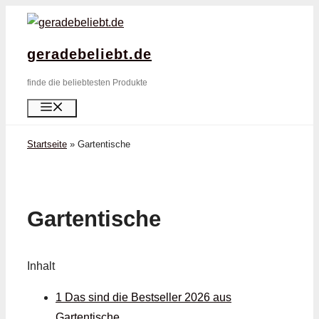
Zum
Inhalt
geradebeliebt.de
springen
finde die beliebtesten Produkte
Menü
Startseite
»
Gartentische
Gartentische
Inhalt
1 Das sind die Bestseller 2026 aus
Gartentische