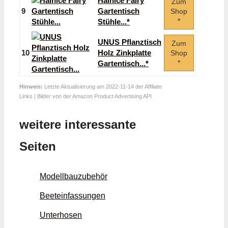
Hainice Fairy
Zum
9
Gartentisch
Shop
*
Stühle...*
UNUS Pflanztisch
Zum
10
Holz Zinkplatte
Shop
*
Gartentisch...*
Hinweis:
Letzte Aktualisierung am 2022-11-14 der Affiliate
Links | Bilder von der Amazon Product Advertising API
weitere interessante
Seiten
Modellbauzubehör
Beeteinfassungen
Unterhosen