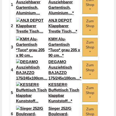
Ausziehbarer
1
Shop
Gartentisch,
*
Aluminium,...*
ANJI DEPOT
Zum
2
Klappbarer
Shop
*
Trestle Tisch,...*
KMH Alu-
Zum
Gartentisch
3
Shop
*Tuco* grau 205 x
*
90 cm...*
DEGAMO
Zum
Ausziehtisch
4
Shop
BAJAZZO
*
175/245x100cm,...*
KESSER®
Zum
Buffettisch Tisch
5
Shop
klappbar
*
Kunststoff...*
Sieger 252/G
Zum
6
Boulevard-
Shop