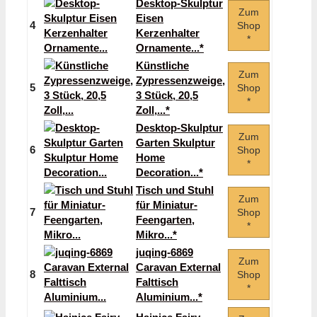
Desktop-Skulptur
Zum
Eisen
4
Shop
Kerzenhalter
*
Ornamente...*
Künstliche
Zum
Zypressenzweige,
5
Shop
3 Stück, 20,5
*
Zoll,...*
Desktop-Skulptur
Zum
Garten Skulptur
6
Shop
Home
*
Decoration...*
Tisch und Stuhl
Zum
für Miniatur-
7
Shop
Feengarten,
*
Mikro...*
juqing-6869
Zum
Caravan External
8
Shop
Falttisch
*
Aluminium...*