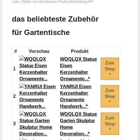
Links | Bilder von der Amazon Product Advertising API
das beliebteste Zubehör
für Gartentische
#
Vorschau
Produkt
WQQLQX Statue
Zum
Eisen
1
Shop
Kerzenhalter
*
Ornamente...*
YANRUI Eisen
Zum
Kerzenhalter
2
Shop
Ornamente
*
Handwerk...*
WQQLQX Statue
Zum
Garten Skulptur
3
Shop
Home
*
Decoration...*