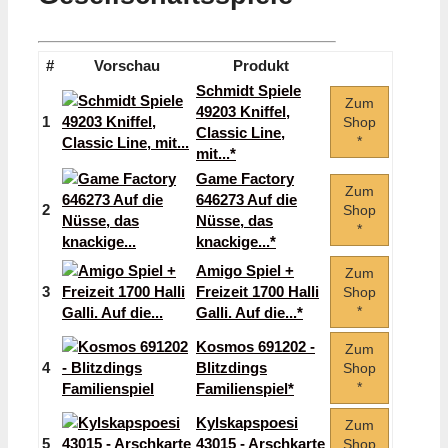
#
Vorschau
Produkt
Schmidt Spiele
Zum
49203 Kniffel,
1
Shop
Classic Line,
*
mit...*
Game Factory
Zum
646273 Auf die
2
Shop
Nüsse, das
*
knackige...*
Amigo Spiel +
Zum
3
Freizeit 1700 Halli
Shop
*
Galli. Auf die...*
Kosmos 691202 -
Zum
4
Blitzdings
Shop
*
Familienspiel*
Kylskapspoesi
Zum
5
43015 - Arschkarte
Shop