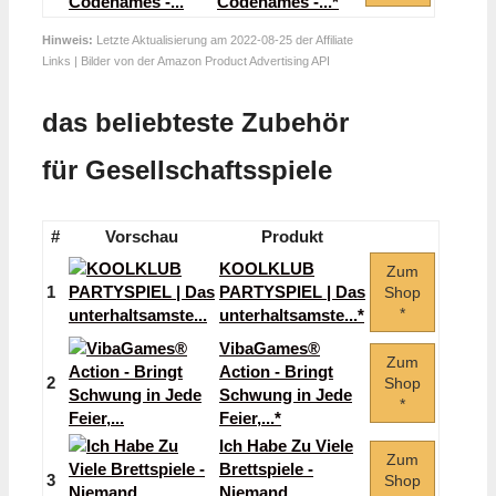
Codenames -...*
Hinweis:
Letzte Aktualisierung am 2022-08-25 der Affiliate
Links | Bilder von der Amazon Product Advertising API
das beliebteste Zubehör
für Gesellschaftsspiele
#
Vorschau
Produkt
KOOLKLUB
Zum
1
PARTYSPIEL | Das
Shop
*
unterhaltsamste...*
VibaGames®
Zum
Action - Bringt
2
Shop
Schwung in Jede
*
Feier,...*
Ich Habe Zu Viele
Zum
Brettspiele -
3
Shop
Niemand