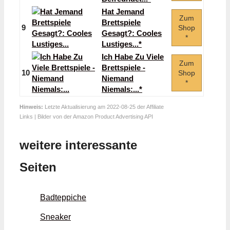
Hat Jemand
Zum
Brettspiele
9
Shop
Gesagt?: Cooles
*
Lustiges...*
Ich Habe Zu Viele
Zum
Brettspiele -
10
Shop
Niemand
*
Niemals:...*
Hinweis:
Letzte Aktualisierung am 2022-08-25 der Affiliate
Links | Bilder von der Amazon Product Advertising API
weitere interessante
Seiten
Badteppiche
Sneaker