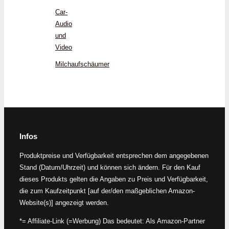
Car-
Audio
und
Video
Milchaufschäumer
Infos
Produktpreise und Verfügbarkeit entsprechen dem angegebenen
Stand (Datum/Uhrzeit) und können sich ändern. Für den Kauf
dieses Produkts gelten die Angaben zu Preis und Verfügbarkeit,
die zum Kaufzeitpunkt [auf der/den maßgeblichen Amazon-
Website(s)] angezeigt werden.
*= Affiliate-Link (=Werbung) Das bedeutet: Als Amazon-Partner