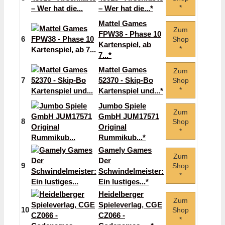
*
– Wer hat die...*
Mattel Games
Zum
FPW38 - Phase 10
6
Shop
Kartenspiel, ab
*
7...*
Mattel Games
Zum
7
52370 - Skip-Bo
Shop
*
Kartenspiel und...*
Jumbo Spiele
Zum
GmbH JUM17571
8
Shop
Original
*
Rummikub...*
Gamely Games
Zum
Der
9
Shop
Schwindelmeister:
*
Ein lustiges...*
Heidelberger
Zum
Spieleverlag, CGE
10
Shop
CZ066 -
*