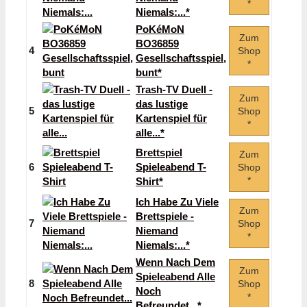
*
Niemals:...*
PoKéMoN
Zum
BO36859
4
Shop
Gesellschaftsspiel,
*
bunt*
Trash-TV Duell -
Zum
das lustige
5
Shop
Kartenspiel für
*
alle...*
Brettspiel
Zum
6
Spieleabend T-
Shop
*
Shirt*
Ich Habe Zu Viele
Zum
Brettspiele -
7
Shop
Niemand
*
Niemals:...*
Wenn Nach Dem
Zum
Spieleabend Alle
8
Shop
Noch
*
Befreundet...*