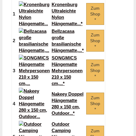
Kronenburg
Zum
Ultraleichte
1
Shop
Nylon
*
Hängematte...*
Bellzacasa
Zum
große
2
Shop
brasilianische
*
Hängematte,...*
SONGMICS
Hängematte
Zum
3
Mehrpersonen
Shop
*
210 x 150
cm,...*
Nakeey Doppel
Zum
Hängematte
4
Shop
280 x 150 cm,
*
Outdoor...*
Outdoor
Camping
Zum