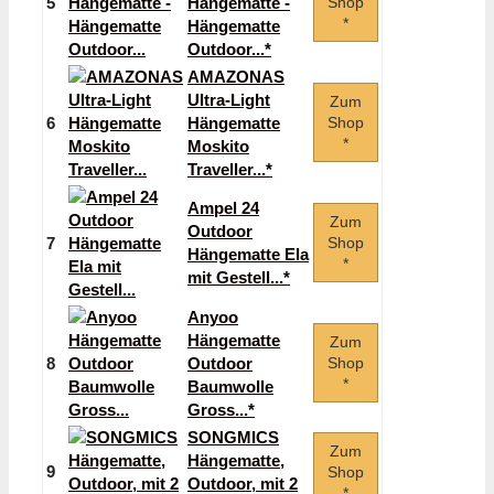
5
Hängematte -
Shop
*
Hängematte
Outdoor...*
AMAZONAS
Ultra-Light
Zum
6
Hängematte
Shop
*
Moskito
Traveller...*
Ampel 24
Zum
Outdoor
7
Shop
Hängematte Ela
*
mit Gestell...*
Anyoo
Hängematte
Zum
8
Outdoor
Shop
*
Baumwolle
Gross...*
SONGMICS
Zum
Hängematte,
9
Shop
Outdoor, mit 2
*