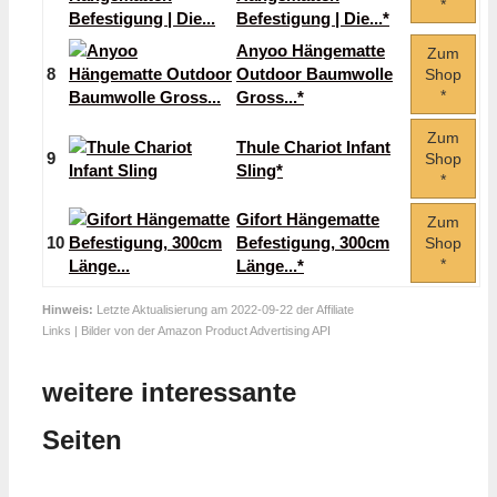
*
Befestigung | Die...*
Anyoo Hängematte
Zum
8
Outdoor Baumwolle
Shop
*
Gross...*
Zum
Thule Chariot Infant
9
Shop
Sling*
*
Gifort Hängematte
Zum
10
Befestigung, 300cm
Shop
*
Länge...*
Hinweis:
Letzte Aktualisierung am 2022-09-22 der Affiliate
Links | Bilder von der Amazon Product Advertising API
weitere interessante
Seiten