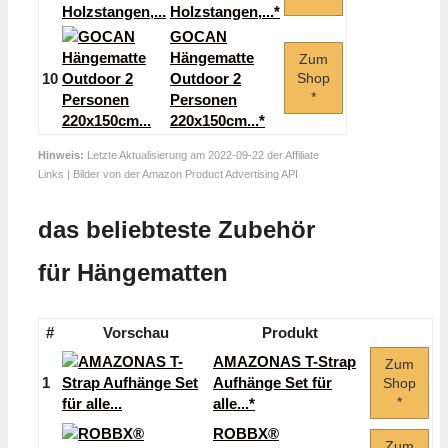
Holzstangen,...*
GOCAN
Hängematte
Zum
10
Outdoor 2
Shop
*
Personen
220x150cm...*
Hinweis:
Letzte Aktualisierung am 2022-09-22 der Affiliate
Links | Bilder von der Amazon Product Advertising API
das beliebteste Zubehör
für Hängematten
#
Vorschau
Produkt
AMAZONAS T-Strap
Zum
1
Aufhänge Set für
Shop
*
alle...*
ROBBX®
Zum