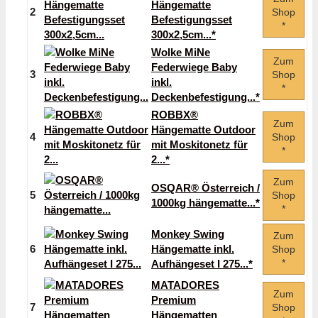
Hängematte
2
Shop
Befestigungsset
*
300x2,5cm...*
Wolke MiNe
Zum
Federwiege Baby
3
Shop
inkl.
*
Deckenbefestigung...*
ROBBX®
Zum
Hängematte Outdoor
4
Shop
mit Moskitonetz für
*
2...*
Zum
OSQAR® Österreich /
5
Shop
1000kg hängematte...*
*
Monkey Swing
Zum
6
Hängematte inkl.
Shop
*
Aufhängeset I 275...*
MATADORES
Zum
Premium
7
Shop
Hängematten