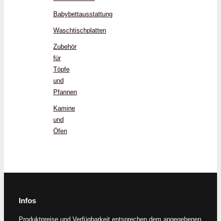
Babybettausstattung
Waschtischplatten
Zubehör
für
Töpfe
und
Pfannen
Kamine
und
Öfen
Infos
Produktpreise und Verfügbarkeit entsprechen dem angegebenen