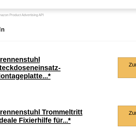
Amazon Product Advertising API
ln
rennenstuhl
Zu
teckdoseneinsatz-
ontageplatte...*
rennenstuhl Trommeltritt
Zu
ideale Fixierhilfe für...*