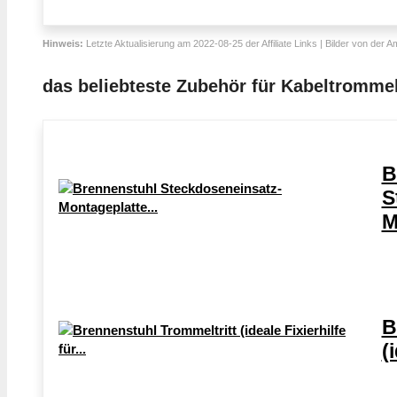
Hinweis:
Letzte Aktualisierung am 2022-08-25 der Affiliate Links | Bilder von der 
das beliebteste Zubehör für Kabeltromme
B
S
M
B
(