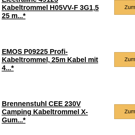
Kabeltrommel H05VV-F 3G1,5
Zum
25 m...*
EMOS P09225 Profi-
Kabeltrommel, 25m Kabel mit
Zum
4...*
Brennenstuhl CEE 230V
Camping Kabeltrommel X-
Zum
Gum...*