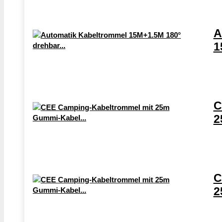
A
1
C
2
C
2