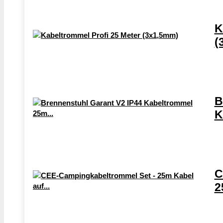
K
(
B
K
C
2