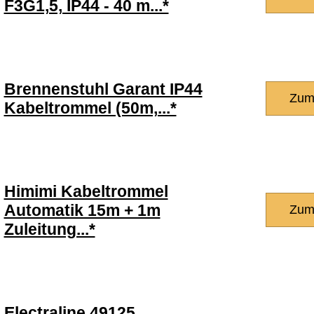
F3G1,5, IP44 - 40 m...*
Brennenstuhl Garant IP44
Zum
Kabeltrommel (50m,...*
Himimi Kabeltrommel
Automatik 15m + 1m
Zum
Zuleitung...*
Electraline 49125