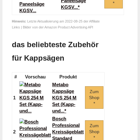
Paneelsäge
*
KGSV...*
Hinweis:
Letzte Aktualisierung am 2022-08-25 der Affiliate
Links | Bilder von der Amazon Product Advertising API
das beliebteste Zubehör
für Kappsägen
#
Vorschau
Produkt
Metabo
Kappsäge
Zum
1
KGS 254 M
Shop
*
Set (Kapp-
und...*
Bosch
Professional
Zum
2
Kreissägeblatt
Shop
*
Standard