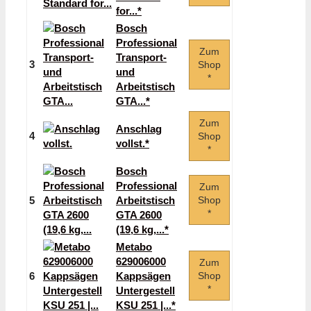
for...*
Bosch
Professional
Zum
Transport-
3
Shop
und
*
Arbeitstisch
GTA...*
Zum
Anschlag
4
Shop
vollst.*
*
Bosch
Professional
Zum
5
Arbeitstisch
Shop
*
GTA 2600
(19,6 kg,...*
Metabo
629006000
Zum
6
Kappsägen
Shop
*
Untergestell
KSU 251 |...*