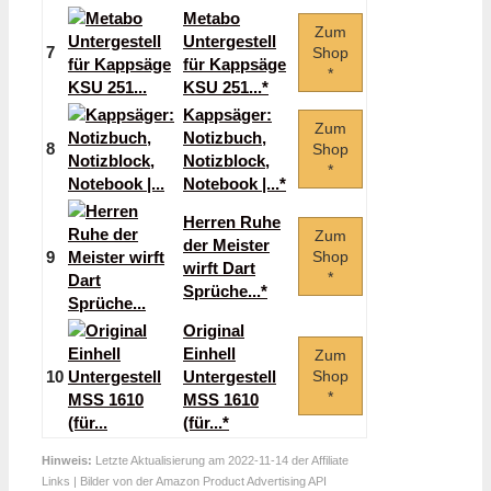
Metabo
Zum
Untergestell
7
Shop
für Kappsäge
*
KSU 251...*
Kappsäger:
Zum
Notizbuch,
8
Shop
Notizblock,
*
Notebook |...*
Herren Ruhe
Zum
der Meister
9
Shop
wirft Dart
*
Sprüche...*
Original
Einhell
Zum
10
Untergestell
Shop
*
MSS 1610
(für...*
Hinweis:
Letzte Aktualisierung am 2022-11-14 der Affiliate
Links | Bilder von der Amazon Product Advertising API