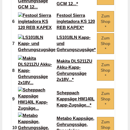
*
GCM 12...*
Festool Sierra
Zum
6
ingletadora KS 120
Shop
*
REB KAPEX*
LS1018LN Kapp-
Zum
7
und
Shop
*
Gehrungszugsäge*
Makita DLS211ZU
Zum
Akku-Kapp-
8
Shop
Gehrungssäge
*
2x18V...*
Scheppach
Zum
9
Kappsäge HM140L
Shop
*
Kapp-Zugsäge...*
Metabo Kappsäge,
Zum
Gehrungssäge,
10
Shop