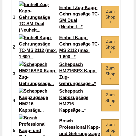
Einhell Zug-Kapp-
Zum
Gehrungssäge TC-
1
Shop
SM Dual
*
(Neuheit...*
Einhell Kapp-
Zum
Gehrungssäge TC-
2
Shop
MS 2112 (max.
*
1.600...*
Scheppach
Zum
HM216SPX Kapp-
3
Shop
Zug-
*
Gehrungssäge...*
Scheppach
Zum
Kappzugsäge
4
Shop
HM216
*
Kappsäge...*
Bosch
Zum
Professional Kapp-
5
Shop
und Gehrungssäge