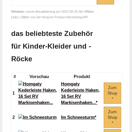
Hinweis:
Letzte Aktualisierung am 2022-08-25 der Affiliate
Links | Bilder von der Amazon Product Advertising API
das beliebteste Zubehör
für Kinder-Kleider und -
Röcke
#
Vorschau
Produkt
Homgaty
Zum
Kederleiste Haken,
1
Shop
16 Set RV
*
Markisenhaken...*
Zum
2
Im Schneesturm*
Shop
*