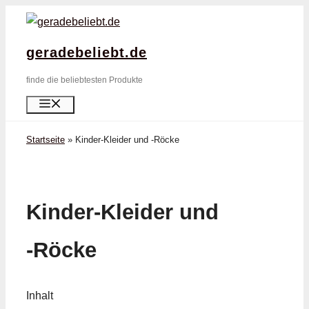
Zum
Inhalt
geradebeliebt.de
springen
finde die beliebtesten Produkte
Menü
Startseite
»
Kinder-Kleider und -Röcke
Kinder-Kleider und
-Röcke
Inhalt