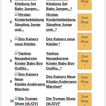
5
Shop
Kleidung Set
*
Baby Jungen...*
Hirolan
Zum
Kinderbekleidung
6
Shop
Säugling Junge
*
und...*
Zum
Des Kaisers neue
7
Shop
Kleider,*
*
Yanhoo
Zum
Neugeborene
8
Shop
Kinder Baby Boy
*
Outfits...*
Des Kaisers Neue
Zum
9
Kleider.Andersens
Shop
*
Märchen*
Zum
Die Truman Show
10
Shop
[dt./OV]*
*