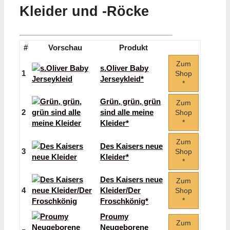
Kleider und -Röcke
#
Vorschau
Produkt
Zum
s.Oliver Baby
1
Shop
Jerseykleid*
*
Grün, grün, grün
Zum
2
sind alle meine
Shop
*
Kleider*
Zum
Des Kaisers neue
3
Shop
Kleider*
*
Des Kaisers neue
Zum
4
Kleider/Der
Shop
*
Froschkönig*
Proumy
Zum
Neugeborene