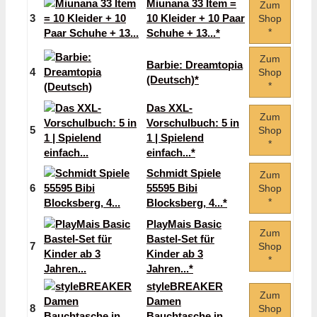
Miunana 33 Item =
Zum
3
10 Kleider + 10 Paar
Shop
*
Schuhe + 13...*
Zum
Barbie: Dreamtopia
4
Shop
(Deutsch)*
*
Das XXL-
Zum
Vorschulbuch: 5 in
5
Shop
1 | Spielend
*
einfach...*
Schmidt Spiele
Zum
6
55595 Bibi
Shop
*
Blocksberg, 4...*
PlayMais Basic
Zum
Bastel-Set für
7
Shop
Kinder ab 3
*
Jahren...*
styleBREAKER
Zum
Damen
8
Shop
Bauchtasche in