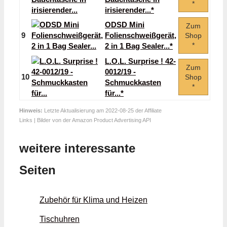
*
irisierender...*
ODSD Mini
Zum
9
Folienschweißgerät,
Shop
*
2 in 1 Bag Sealer...*
L.O.L. Surprise ! 42-
Zum
0012/19 -
10
Shop
Schmuckkasten
*
für...*
Hinweis:
Letzte Aktualisierung am 2022-08-25 der Affiliate
Links | Bilder von der Amazon Product Advertising API
weitere interessante
Seiten
Zubehör für Klima und Heizen
Tischuhren