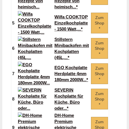
*
Rezepte von
heimisch...*
Wilfa COOKTOP
Zum
5
Einzelkochplatte
Shop
*
- 1500 Watt,...*
Stillstern
Zum
Minibackofen mit
6
Shop
Kochplatten
*
(45L,...*
EGO Kochplatte
Zum
7
Herdplatte 4mm
Shop
*
180mm 2000W...*
SEVERIN
Zum
Kochplatte für
8
Shop
Küche, Büro
*
oder...*
DH-Home
Premium
Zum
9
elektrische
Shop