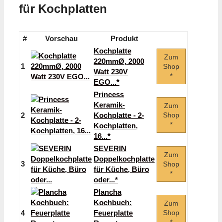
für Kochplatten
#
Vorschau
Produkt
Kochplatte
Zum
220mmØ, 2000
1
Shop
Watt 230V
*
EGO...*
Princess
Keramik-
Zum
2
Kochplatte - 2-
Shop
*
Kochplatten,
16...*
SEVERIN
Zum
Doppelkochplatte
3
Shop
für Küche, Büro
*
oder...*
Plancha
Kochbuch:
Zum
4
Feuerplatte
Shop