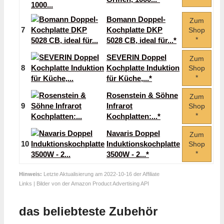
Bomann Doppel-
Zum
7
Kochplatte DKP
Shop
*
5028 CB, ideal für...*
SEVERIN Doppel
Zum
8
Kochplatte Induktion
Shop
*
für Küche,...*
Rosenstein & Söhne
Zum
9
Infrarot
Shop
*
Kochplatten:...*
Navaris Doppel
Zum
10
Induktionskochplatte
Shop
*
3500W - 2...*
Hinweis:
Letzte Aktualisierung am 2022-10-16 der Affiliate
Links | Bilder von der Amazon Product Advertising API
das beliebteste Zubehör