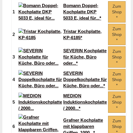
Bomann Doppel-
Zum
1
Kochplatte DKP
Shop
*
5033 E, ideal für...*
Zum
Tristar Kochplatte,
2
Shop
KP-6185*
*
SEVERIN Kochplatte
Zum
3
für Küche, Büro
Shop
*
oder...*
SEVERIN
Zum
4
Doppelkochplatte für
Shop
*
Küche, Büro oder...*
MEDION
Zum
5
Induktionskochplatte
Shop
*
/ 2000...*
Grafner Kochplatte
Zum
6
mit klappbaren
Shop
*
Griffen, 1000...*