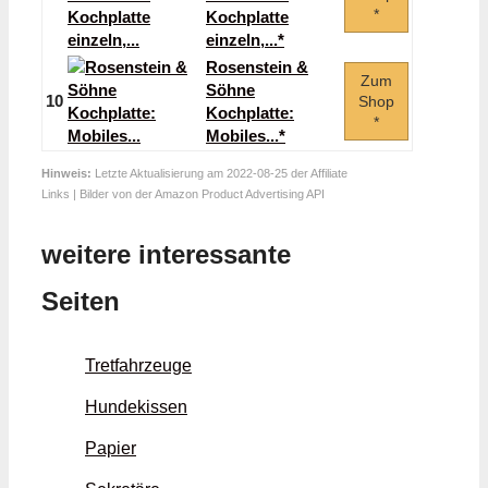
*
Kochplatte
einzeln,...*
Rosenstein &
Zum
Söhne
10
Shop
Kochplatte:
*
Mobiles...*
Hinweis:
Letzte Aktualisierung am 2022-08-25 der Affiliate
Links | Bilder von der Amazon Product Advertising API
weitere interessante
Seiten
Tretfahrzeuge
Hundekissen
Papier