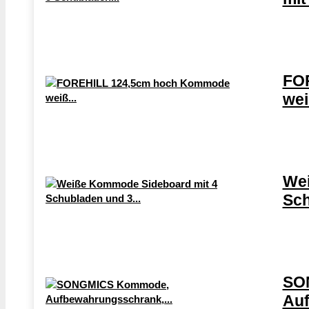
FO
wei
Wei
Sch
SO
Auf