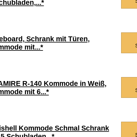
chubladen,...*
eboard, Schrank mit Türen,
mode mit...*
AMIRE R-140 Kommode in Weiß,
mode mit 6...*
ishell Kommode Schmal Schrank
 5 Schubladen...*