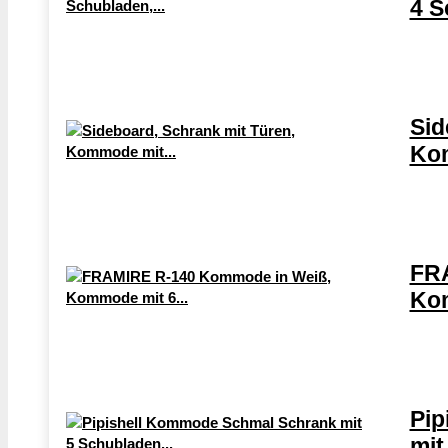
4 S
Sid
Kom
FR
Kom
Pip
mit