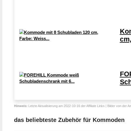
Kom
cm,
FO
Sch
Hinweis:
Letzte Aktualisierung am 2022-10-16 der Affiliate Links | Bilder von der 
das beliebteste Zubehör für Kommoden