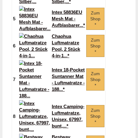
Silber,...*
Intex 58836EU
Zum
5
Mesh Mat -
Shop
*
Aufblasbarer...*
Chaohua
Zum
Luftmatratze
6
Shop
Pool, 2 Stück
*
4-in-1...*
Intex 18-Pocket
Zum
Suntanner Mat
7
Shop
- Luftmatratze -
*
188...*
Intex Camping-
Zum
Luftmatratze,
8
Shop
Unisex, 67997,
*
bunt,...*
Bestway