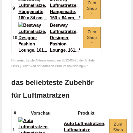
Zum
Luftmatratze,
9
Shop
Hängematte,
*
160 x 84 cm,...*
Bestway
Luftmatratze,
Zum
10
Designer
Shop
*
Fashion
Lounge, 161...*
Hinweis:
Letzte Aktualisierung am 2022-08-25 der Affiliate
Links | Bilder von der Amazon Product Advertising API
das beliebteste Zubehör
für Luftmatratzen
#
Vorschau
Produkt
Auto Luftmatratzen,
Zum
1
Luftmatratze
Shop