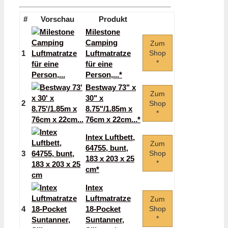
#
Vorschau
Produkt
Milestone
Camping
Zum
1
Luftmatratze
Shop
*
für eine
Person,...*
Bestway 73" x
Zum
30" x
2
Shop
8.75"/1.85m x
*
76cm x 22cm...*
Intex Luftbett,
Zum
64755, bunt,
3
Shop
183 x 203 x 25
*
cm*
Intex
Luftmatratze
Zum
4
18-Pocket
Shop
*
Suntanner,