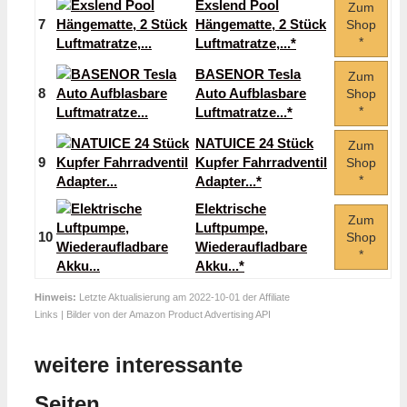
Exslend Pool
Zum
7
Hängematte, 2 Stück
Shop
*
Luftmatratze,...*
BASENOR Tesla
Zum
8
Auto Aufblasbare
Shop
*
Luftmatratze...*
NATUICE 24 Stück
Zum
9
Kupfer Fahrradventil
Shop
*
Adapter...*
Elektrische
Zum
Luftpumpe,
10
Shop
Wiederaufladbare
*
Akku...*
Hinweis:
Letzte Aktualisierung am 2022-10-01 der Affiliate
Links | Bilder von der Amazon Product Advertising API
weitere interessante
Seiten