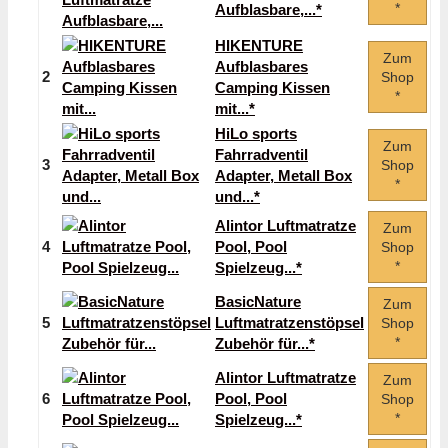
*
Aufblasbare,...*
HIKENTURE
Zum
Aufblasbares
2
Shop
Camping Kissen
*
mit...*
HiLo sports
Zum
Fahrradventil
3
Shop
Adapter, Metall Box
*
und...*
Alintor Luftmatratze
Zum
4
Pool, Pool
Shop
*
Spielzeug...*
BasicNature
Zum
5
Luftmatratzenstöpsel
Shop
*
Zubehör für...*
Alintor Luftmatratze
Zum
6
Pool, Pool
Shop
*
Spielzeug...*