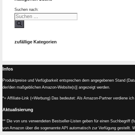
Suchen nach:
zufällige Kategorien
Infos
Produktpreise und Verfügbarkeit entsprechen dem angegebenen Stand (Datum
der/den maßgeblichen Amazon-Website(s)] angezeigt werden.
*= Affiliate-Link (=Werbung) Das bedeutet: Als Amazon-Partner verdiene ich 
Aktualisierung
** Die von uns verwendeten Bestseller-Listen geben für einen Suchbegriff (f
von Amazon über die sogenannte API automatisch zur Verfügung gestellt. Wir 