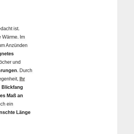
edacht ist.
he Wärme. Im
 Zum Anzünden
gnetes
Löcher und
hrungen
. Durch
genheit,
Ihr
s Blickfang
es Maß an
ch ein
ünschte Länge