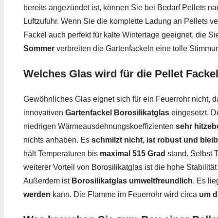
bereits angezündet ist, können Sie bei Bedarf Pellets n
Luftzufuhr. Wenn Sie die komplette Ladung an Pellets v
Fackel auch perfekt für kalte Wintertage geeignet, die
Sommer
verbreiten die Gartenfackeln eine tolle Stimmu
Welches Glas wird für die Pellet Facke
Gewöhnliches Glas eignet sich für ein Feuerrohr nicht, 
innovativen
Gartenfackel Borosilikatglas
eingesetzt. D
niedrigen Wärmeausdehnungskoeffizienten
sehr hitzeb
nichts anhaben. Es
schmilzt nicht, ist robust und blei
hält Temperaturen bis
maximal 515 Grad
stand. Selbst 
weiterer Vorteil von Borosilikatglas ist die hohe Stabilit
Außerdem ist
Borosilikatglas umweltfreundlich
. Es l
werden
kann. Die Flamme im Feuerrohr wird circa
um d