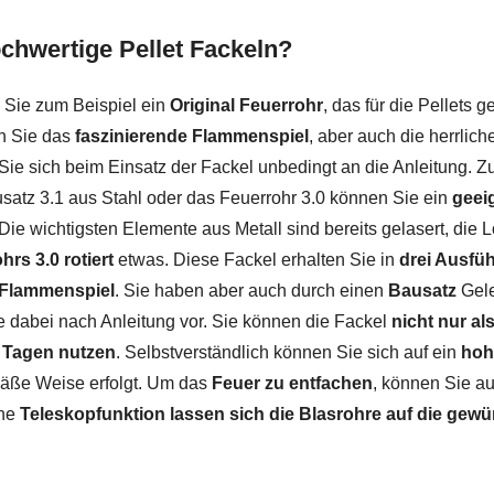
chwertige Pellet Fackeln?
 Sie zum Beispiel ein
Original Feuerrohr
, das für die Pellets g
n Sie das
faszinierende Flammenspiel
, aber auch die herrlic
 Sie sich beim Einsatz der Fackel unbedingt an die Anleitung.
usatz 3.1 aus Stahl oder das Feuerrohr 3.0 können Sie ein
geei
Die wichtigsten Elemente aus Metall sind bereits gelasert, die 
rs 3.0 rotiert
etwas. Diese Fackel erhalten Sie in
drei Ausfü
s Flammenspiel
. Sie haben aber auch durch einen
Bausatz
Gele
 dabei nach Anleitung vor. Sie können die Fackel
nicht nur al
n Tagen nutzen
. Selbstverständlich können Sie sich auf ein
hoh
äße Weise erfolgt. Um das
Feuer zu entfachen
, können Sie au
ine
Teleskopfunktion lassen sich die Blasrohre auf die gew