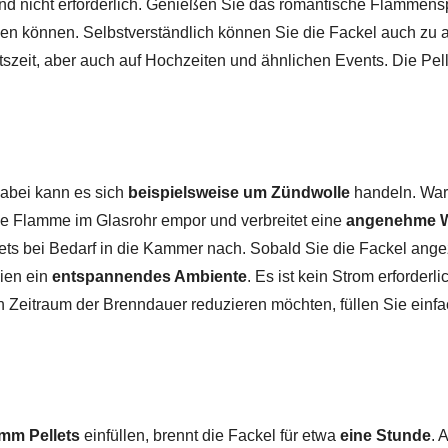
ind nicht erforderlich. Genießen Sie das romantische Flammensp
len können. Selbstverständlich können Sie die Fackel auch zu
zeit, aber auch auf Hochzeiten und ähnlichen Events. Die Pelle
Dabei kann es sich
beispielsweise um Zündwolle
handeln. Wart
die Flamme im Glasrohr empor und verbreitet eine
angenehme 
ellets bei Bedarf in die Kammer nach. Sobald Sie die Fackel an
eien ein
entspannendes Ambiente
. Es ist kein Strom erforderl
 Zeitraum der Brenndauer reduzieren möchten, füllen Sie einf
amm Pellets
einfüllen, brennt die Fackel für etwa
eine Stunde
. 