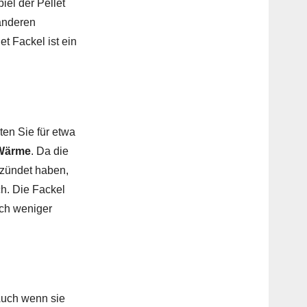
iel der Pellet
 anderen
t Fackel ist ein
en Sie für etwa
Wärme
. Da die
gezündet haben,
ich. Die Fackel
ach weniger
Auch wenn sie