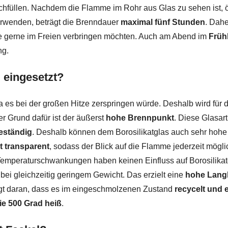
achfüllen. Nachdem die Flamme im Rohr aus Glas zu sehen ist, ö
erwenden, beträgt die Brenndauer
maximal fünf Stunden
. Dahe
 Sie gerne im Freien verbringen möchten. Auch am Abend im
Früh
ng.
l eingesetzt?
da es bei der großen Hitze zerspringen würde. Deshalb wird für 
er Grund dafür ist der äußerst
hohe Brennpunkt
. Diese Glasart
eständig
. Deshalb können dem Borosilikatglas auch sehr hoh
bt transparent
, sodass der Blick auf die Flamme jederzeit mögli
Temperaturschwankungen haben keinen Einfluss auf Borosilikat
ät bei gleichzeitig geringem Gewicht. Das erzielt eine
hohe Langl
iegt daran, dass es im eingeschmolzenen Zustand
recycelt und 
ie 500 Grad heiß
.