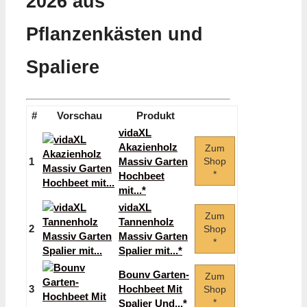
2026 aus
Pflanzenkästen und
Spaliere
#
Vorschau
Produkt
vidaXL
Akazienholz
Zum
1
Massiv Garten
Shop
*
Hochbeet
mit...*
vidaXL
Zum
Tannenholz
2
Shop
Massiv Garten
*
Spalier mit...*
Bounv Garten-
Zum
3
Hochbeet Mit
Shop
*
Spalier Und...*