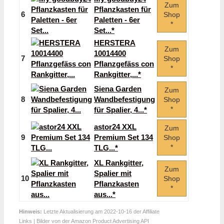
Zum
Pflanzkasten für
6
Shop
Paletten - 6er
*
Set...*
HERSTERA
Zum
10014400
7
Shop
Pflanzgefäss con
*
Rankgitter,...*
Siena Garden
Zum
8
Wandbefestigung
Shop
*
für Spalier, 4...*
astor24 XXL
Zum
9
Premium Set 134
Shop
*
TLG...*
XL Rankgitter,
Zum
Spalier mit
10
Shop
Pflanzkasten
*
aus...*
Hinweis:
Letzte Aktualisierung am 2022-10-16 der Affiliate
Links | Bilder von der Amazon Product Advertising API