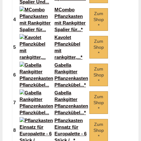
MCombo
Zum
Pflanzkasten
4
Shop
mit Rankgitter
*
Spalier für...*
Kavolet
Zum
Pflanzkübel
5
Shop
mit
*
rankgitter,...*
Gabella
Zum
Rankgitter
6
Shop
Pflanzenkasten
*
Pflanzkübel...*
Gabella
Zum
Rankgitter
7
Shop
Pflanzenkasten
*
Pflanzkübel...*
Pflanzkasten
Zum
Einsatz für
8
Shop
Europalette - 6
*
Stück /...*