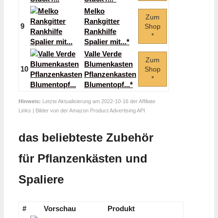
Melko
Zum
Rankgitter
9
Shop
Rankhilfe
*
Spalier mit...*
Valle Verde
Zum
Blumenkasten
10
Shop
Pflanzenkasten
*
Blumentopf...*
Hinweis:
Letzte Aktualisierung am 2022-10-16 der Affiliate
Links | Bilder von der Amazon Product Advertising API
das beliebteste Zubehör
für Pflanzenkästen und
Spaliere
#
Vorschau
Produkt