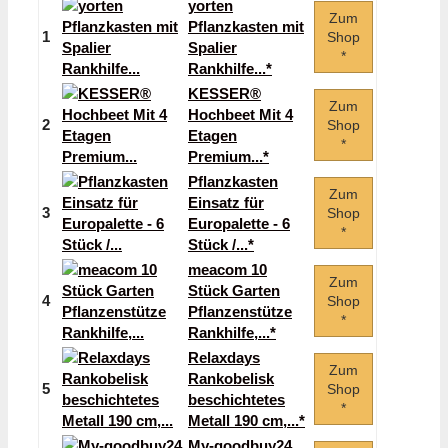
yorten
Zum
Pflanzkasten mit
1
Shop
Spalier
*
Rankhilfe...*
KESSER®
Zum
Hochbeet Mit 4
2
Shop
Etagen
*
Premium...*
Pflanzkasten
Zum
Einsatz für
3
Shop
Europalette - 6
*
Stück /...*
meacom 10
Zum
Stück Garten
4
Shop
Pflanzenstütze
*
Rankhilfe,...*
Relaxdays
Zum
Rankobelisk
5
Shop
beschichtetes
*
Metall 190 cm,...*
My-goodbuy24