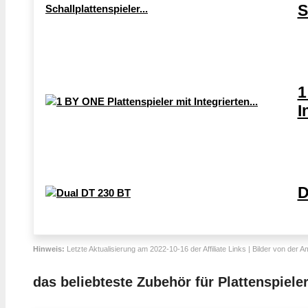
S
1
I
D
Hinweis:
Letzte Aktualisierung am 2022-10-16 der Affiliate Links | Bilder von der 
das beliebteste Zubehör für Plattenspiele