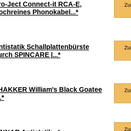
ro-Ject Connect-it RCA-E,
Zu
ochreines Phonokabel...*
ntistatik Schallplattenbürste
Zu
urch SPINCARE |...*
HAKKER William's Black Goatee
Zu
.*
Zu