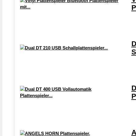
P
D
S
D
P
A