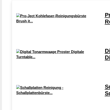
P
R
D
Di
S
Sc