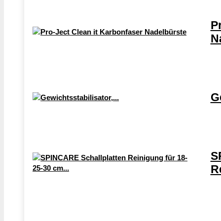
P
N
Ge
S
R