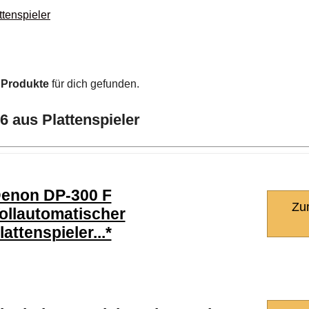
ttenspieler
n
Produkte
für dich gefunden.
6 aus Plattenspieler
enon DP-300 F
Zu
ollautomatischer
lattenspieler...*