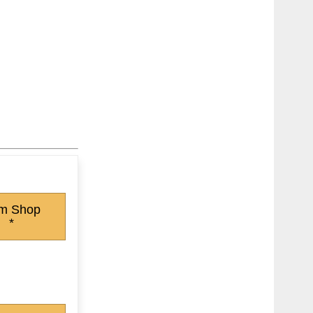
m Shop
*