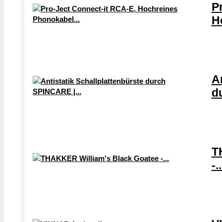
P
H
A
d
T
-..