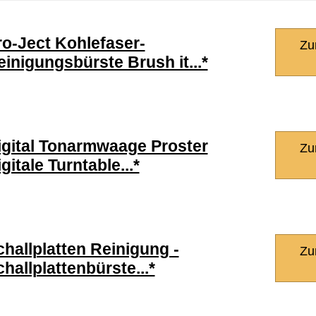
ro-Ject Kohlefaser-
Zu
einigungsbürste Brush it...*
igital Tonarmwaage Proster
Zu
gitale Turntable...*
challplatten Reinigung -
Zu
hallplattenbürste...*