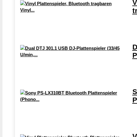
V
t
D
P
S
P
V