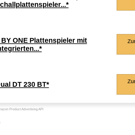
challplattenspieler...*
 BY ONE Plattenspieler mit
Zu
ntegrierten...*
Zu
ual DT 230 BT*
Amazon Product Advertising API
r