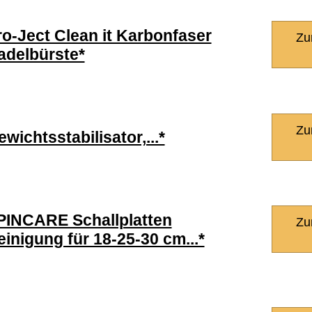
ro-Ject Clean it Karbonfaser
Zu
adelbürste*
Zu
wichtsstabilisator,...*
PINCARE Schallplatten
Zu
einigung für 18-25-30 cm...*