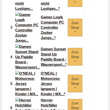
*
nicht
Lustiges...*
Gamer Logik
Computer PC
Zum
3
Controller
Shop
*
Zocker
Jungs...*
Damen Sunset
Zum
Stand Up
4
Shop
Paddle Board -
*
Wassersport...*
O'NEAL |
Motocross-
Zum
5
Jersey
Shop
*
langarm |
Kinder | MX...*
Herren
Zum
Holzfäller
6
Shop