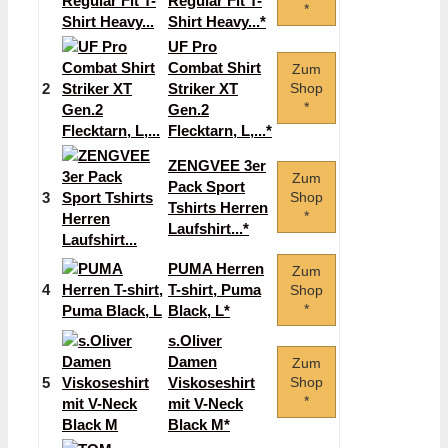
Regular Fit T-
*
Shirt Heavy...*
UF Pro
Combat Shirt
Zum
2
Striker XT
Shop
*
Gen.2
Flecktarn, L,...*
ZENGVEE 3er
Zum
Pack Sport
3
Shop
Tshirts Herren
*
Laufshirt...*
PUMA Herren
Zum
4
T-shirt, Puma
Shop
*
Black, L*
s.Oliver
Damen
Zum
5
Viskoseshirt
Shop
*
mit V-Neck
Black M*