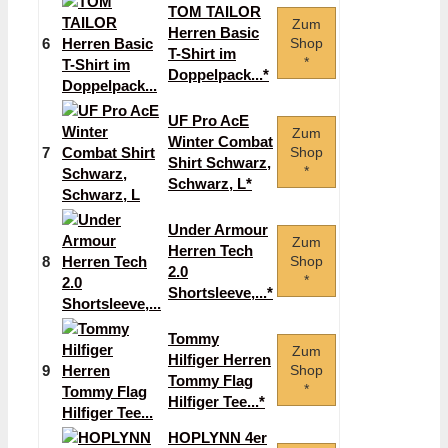
TOM TAILOR
Zum
Herren Basic
6
Shop
T-Shirt im
*
Doppelpack...*
UF Pro AcE
Zum
Winter Combat
7
Shop
Shirt Schwarz,
*
Schwarz, L*
Under Armour
Zum
Herren Tech
8
Shop
2.0
*
Shortsleeve,...*
Tommy
Zum
Hilfiger Herren
9
Shop
Tommy Flag
*
Hilfiger Tee...*
HOPLYNN 4er