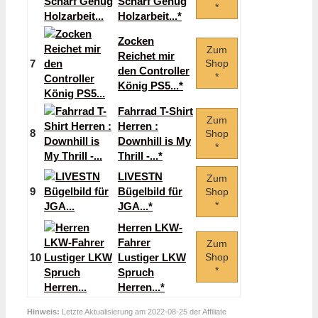
Scharf Genug
*
Holzarbeit...*
Zocken
Zum
Reichet mir
7
Shop
den Controller
*
König PS5...*
Fahrrad T-Shirt
Zum
Herren :
8
Shop
Downhill is My
*
Thrill -...*
LIVESTN
Zum
9
Bügelbild für
Shop
*
JGA...*
Herren LKW-
Fahrer
Zum
10
Lustiger LKW
Shop
*
Spruch
Herren...*
Hinweis:
Letzte Aktualisierung am 2022-08-25 der Affiliate