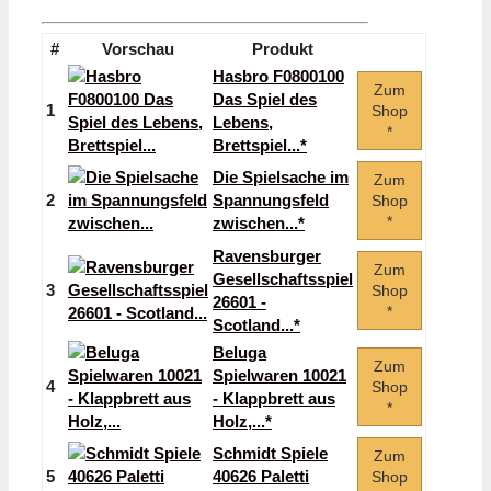
#
Vorschau
Produkt
Hasbro F0800100
Zum
Das Spiel des
1
Shop
Lebens,
*
Brettspiel...*
Die Spielsache im
Zum
2
Spannungsfeld
Shop
*
zwischen...*
Ravensburger
Zum
Gesellschaftsspiel
3
Shop
26601 -
*
Scotland...*
Beluga
Zum
Spielwaren 10021
4
Shop
- Klappbrett aus
*
Holz,...*
Schmidt Spiele
Zum
5
40626 Paletti
Shop