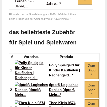
*
Jahre,...*
Hinweis:
Letzte Aktualisierung am 2022-11-14 der Affiliate
Links | Bilder von der Amazon Product Advertising API
das beliebteste Zubehör
für Spiel und Spielwaren
#
Vorschau
Produkt
Polly Spielgeld für
Zum
1
Kinder Kaufladen |
Shop
*
Rechengeld...*
tiptoi® Logisches
Zum
2
Denken (tiptoi®
Shop
*
Mein...*
Theo Klein 9574
Zum