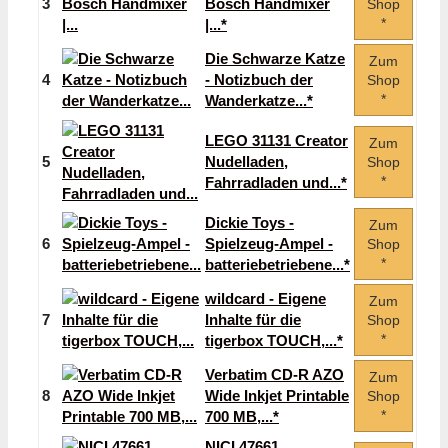
3
Bosch Handmixer
Shop
*
|...*
Die Schwarze Katze
Zum
4
- Notizbuch der
Shop
*
Wanderkatze...*
LEGO 31131 Creator
Zum
5
Nudelladen,
Shop
*
Fahrradladen und...*
Dickie Toys -
Zum
6
Spielzeug-Ampel -
Shop
*
batteriebetriebene...*
wildcard - Eigene
Zum
7
Inhalte für die
Shop
*
tigerbox TOUCH,...*
Verbatim CD-R AZO
Zum
8
Wide Inkjet Printable
Shop
*
700 MB,...*
NICI 47661