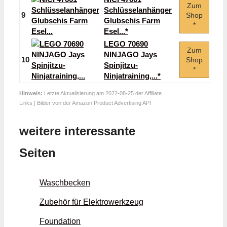
Zum
Schlüsselanhänger
9
Shop
Glubschis Farm
*
Esel...*
LEGO 70690
Zum
NINJAGO Jays
10
Shop
Spinjitzu-
*
Ninjatraining,...*
Hinweis:
Letzte Aktualisierung am 2022-08-25 der Affiliate
Links | Bilder von der Amazon Product Advertising API
weitere interessante
Seiten
Waschbecken
Zubehör für Elektrowerkzeug
Foundation