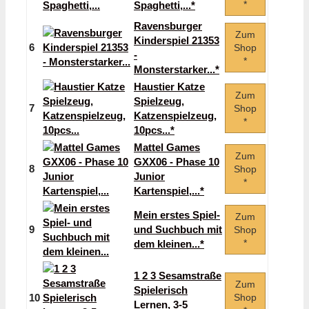
*
Spaghetti,...*
Ravensburger
Zum
Kinderspiel 21353
6
Shop
-
*
Monsterstarker...*
Haustier Katze
Zum
Spielzeug,
7
Shop
Katzenspielzeug,
*
10pcs...*
Mattel Games
Zum
GXX06 - Phase 10
8
Shop
Junior
*
Kartenspiel,...*
Mein erstes Spiel-
Zum
9
und Suchbuch mit
Shop
*
dem kleinen...*
1 2 3 Sesamstraße
Zum
Spielerisch
10
Shop
Lernen, 3-5