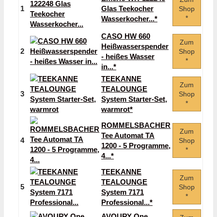
1
Glas Teekocher
Shop
*
Wasserkocher...*
CASO HW 660
Zum
Heißwasserspender
2
Shop
- heißes Wasser
*
in...*
TEEKANNE
Zum
TEALOUNGE
3
Shop
System Starter-Set,
*
warmrot*
ROMMELSBACHER
Zum
Tee Automat TA
4
Shop
1200 - 5 Programme,
*
4...*
TEEKANNE
Zum
TEALOUNGE
5
Shop
System 7171
*
Professional...*
AVOURY One