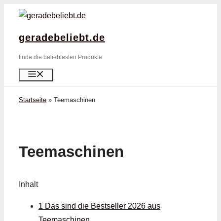
Zum
Inhalt
geradebeliebt.de
springen
finde die beliebtesten Produkte
Menü
Startseite
»
Teemaschinen
Teemaschinen
Inhalt
1 Das sind die Bestseller 2026 aus
Teemaschinen