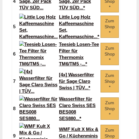
4
Sage, 2er Pack
Shop
*
TÜV SÜD...*
Little Log Holz
Zum
Kaffeemaschine
5
Shop
Set,
*
Kaffeemaschine...*
Teesieb Losen-Tee
Zum
Filter für
6
Shop
Thermomix
*
TM6/TM5 -...*
[4x] Wasserfilter
Zum
7
für Sage Claro
Shop
*
Swiss | TÜV...*
Wasserfilter für
Zum
Claro Swiss SES
8
Shop
BES008
*
SES880...*
WMF Kult X Mix &
Zum
9
Go / Küchenminis
Shop