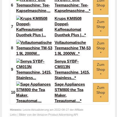
Zum
6
Teemaschine: Tee-
Shop
*
Kapselmaschine,...*
Krups KM8508
Zum
Doppel-
7
Shop
Kaffeeautomat
*
Duothek Plus |...*
Vollautomatische
Zum
8
Teemaschine TM-53
Shop
*
1,9L 2000W...*
Senya SYBF-
Zum
CM013N
9
Shop
Teemaschine, 1415,
*
Stainless...*
Sage Appliances
Zum
STM800 the Tea
10
Shop
Maker,
*
Teeautomat,...*
Hinweis:
Letzte Aktualisierung am 2022-08-27 der Affiliate
Links | Bilder von der Amazon Product Advertising API