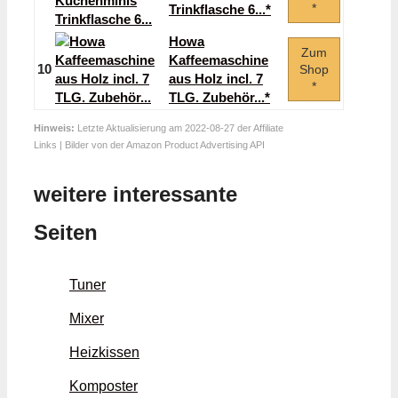
*
Trinkflasche 6...*
Howa
Zum
Kaffeemaschine
10
Shop
aus Holz incl. 7
*
TLG. Zubehör...*
Hinweis:
Letzte Aktualisierung am 2022-08-27 der Affiliate
Links | Bilder von der Amazon Product Advertising API
weitere interessante
Seiten
Tuner
Mixer
Heizkissen
Komposter