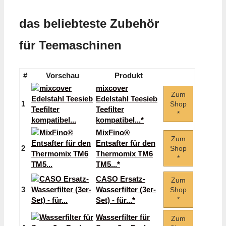
das beliebteste Zubehör
für Teemaschinen
#
Vorschau
Produkt
mixcover
Zum
Edelstahl Teesieb
1
Shop
Teefilter
*
kompatibel...*
MixFino®
Zum
Entsafter für den
2
Shop
Thermomix TM6
*
TM5...*
CASO Ersatz-
Zum
3
Wasserfilter (3er-
Shop
*
Set) - für...*
Wasserfilter für
Zum