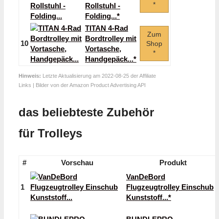
*
Rollstuhl -
Folding...*
TITAN 4-Rad
Zum
Bordtrolley mit
10
Shop
Vortasche,
*
Handgepäck...*
Hinweis:
Letzte Aktualisierung am 2022-08-25 der Affiliate
Links | Bilder von der Amazon Product Advertising API
das beliebteste Zubehör
für Trolleys
#
Vorschau
Produkt
VanDeBord
1
Flugzeugtrolley Einschub
Kunststoff...*