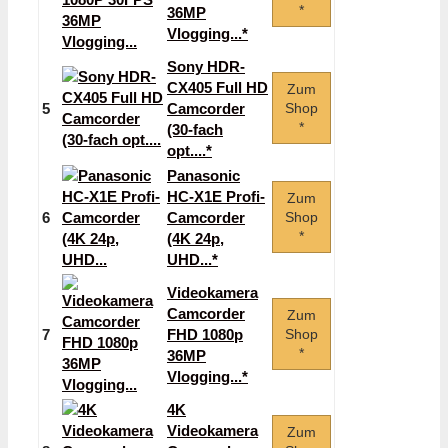
*
36MP
Vlogging...*
Sony HDR-
CX405 Full HD
Zum
5
Camcorder
Shop
*
(30-fach
opt....*
Panasonic
HC-X1E Profi-
Zum
6
Camcorder
Shop
*
(4K 24p,
UHD...*
Videokamera
Camcorder
Zum
7
FHD 1080p
Shop
*
36MP
Vlogging...*
4K
Videokamera
Zum