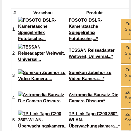
#
Vorschau
Produkt
FOSOTO DSLR-
Z
Kameratasche
1
Sh
Spiegelreflex
*
Fototasche,...*
Z
TESSAN Reiseadapter
2
Sh
Weltweit, Universal...*
*
Z
Somikon Zubehör zu
3
Sh
Video-Kamera:...*
*
Z
Astromedia Bausatz Die
4
Sh
Camera Obscura*
*
TP-Link Tapo C200 360°-
Z
5
WLAN-
Sh
*
Überwachungskamera...*