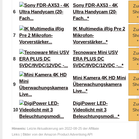
Sony FDR-AX53 - 4K
Z
6
Ultra Handycam (20-
Sh
*
Fach...*
IK Multimedia iRig Pre 2
Z
7
Mikrofon-
Sh
*
Vorverstärker...*
Tecnoware Mini USV
Z
8
ERA PLUS DC
Sh
*
5VDC/9VDC/12VDC -...*
Mini Kamera 4K HD Mini
Z
9
Überwachungskamera
Sh
*
Live...*
DigiPower LED-
Z
10
Videolicht mit 3
Sh
*
Beleuchtungsmodi...*
Hinweis:
Letzte Aktualisierung am 2022-08-25 der Affiliate
Links | Bilder von der Amazon Product Advertising API