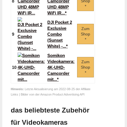
8
Camcorder
Shop
*
UHD 48MP
WiFi IR...*
DJI Pocket 2
Exclusive
Zum
9
Combo
Shop
*
(Sunset
White) -...*
Somikon
Videokamera:
Zum
10
4K-UHD-
Shop
*
Camcorder
mit...*
Hinweis:
Letzte Aktualisierung am 2022-08-25 der Affiliate
Links | Bilder von der Amazon Product Advertising API
das beliebteste Zubehör
für Videokameras