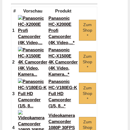
#
Vorschau
Produkt
Panasonic
HC-X2000E
Zum
1
Profi
Shop
*
Camcorder
(4K Video,...*
Panasonic
HC-X1500E
Zum
2
4K Camcorder
Shop
*
(4K Video,
Kamera...*
Panasonic
HC-V180EG-K
Zum
3
Full HD
Shop
*
Camcorder
(1/5, 8...*
Videokamera
Camcorder
Zum
4
1080P 30FPS
Shop