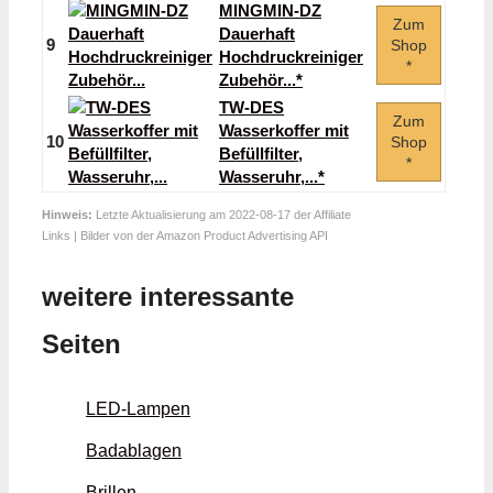
MINGMIN-DZ
Zum
Dauerhaft
9
Shop
Hochdruckreiniger
*
Zubehör...*
TW-DES
Zum
Wasserkoffer mit
10
Shop
Befüllfilter,
*
Wasseruhr,...*
Hinweis:
Letzte Aktualisierung am 2022-08-17 der Affiliate
Links | Bilder von der Amazon Product Advertising API
weitere interessante
Seiten
LED-Lampen
Badablagen
Brillen