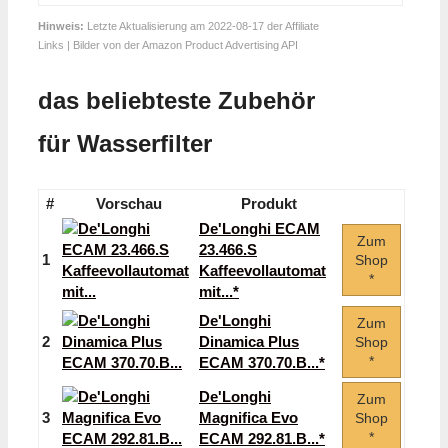
Hinweis:
Letzte Aktualisierung am 2022-08-17 der Affiliate
Links | Bilder von der Amazon Product Advertising API
das beliebteste Zubehör
für Wasserfilter
#
Vorschau
Produkt
De'Longhi ECAM
Zum
23.466.S
1
Shop
Kaffeevollautomat
*
mit...*
De'Longhi
Zum
2
Dinamica Plus
Shop
*
ECAM 370.70.B...*
De'Longhi
Zum
3
Magnifica Evo
Shop
*
ECAM 292.81.B...*