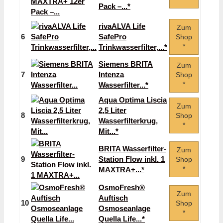
*
Pack –...*
rivaALVA Life
Zum
6
SafePro
Shop
*
Trinkwasserfilter,...*
Siemens BRITA
Zum
7
Intenza
Shop
*
Wasserfilter...*
Aqua Optima Liscia
Zum
2,5 Liter
8
Shop
Wasserfilterkrug,
*
Mit...*
BRITA Wasserfilter-
Zum
9
Station Flow inkl. 1
Shop
*
MAXTRA+...*
OsmoFresh®
Zum
Auftisch
10
Shop
Osmoseanlage
*
Quella Life...*