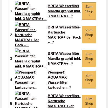
BRITA Wasserfilter
Zum
1
Marella graphit inkl.
Shop
*
3 MAXTRA+...*
BRITA Wasserfilter-
Zum
Kartusche
2
Shop
MAXTRA+ 6er Pack
*
–...*
BRITA Wasserfilter
Zum
3
Marella graphit inkl.
Shop
*
6 MAXTRA+...*
Wessper®
Zum
AQUAMAX
4
Shop
Wasserfilter
*
kartuschen...*
BRITA Wasserfilter-
Zum
Kartusche
5
Shop
MAXTRA+ 12er