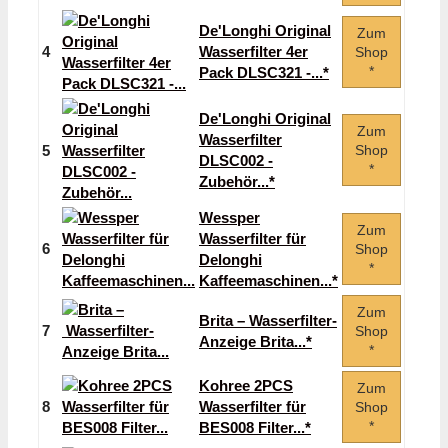
De'Longhi Original
Zum
4
Wasserfilter 4er
Shop
*
Pack DLSC321 -...*
De'Longhi Original
Zum
Wasserfilter
5
Shop
DLSC002 -
*
Zubehör...*
Wessper
Zum
Wasserfilter für
6
Shop
Delonghi
*
Kaffeemaschinen...*
Zum
Brita – Wasserfilter-
7
Shop
Anzeige Brita...*
*
Kohree 2PCS
Zum
8
Wasserfilter für
Shop
*
BES008 Filter...*