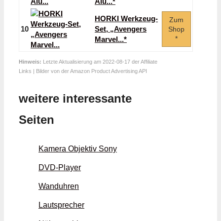
Alu...*
HORKI Werkzeug-
Zum
10
Set, „Avengers
Shop
*
Marvel...*
Hinweis:
Letzte Aktualisierung am 2022-08-17 der Affiliate
Links | Bilder von der Amazon Product Advertising API
weitere interessante
Seiten
Kamera Objektiv Sony
DVD-Player
Wanduhren
Lautsprecher