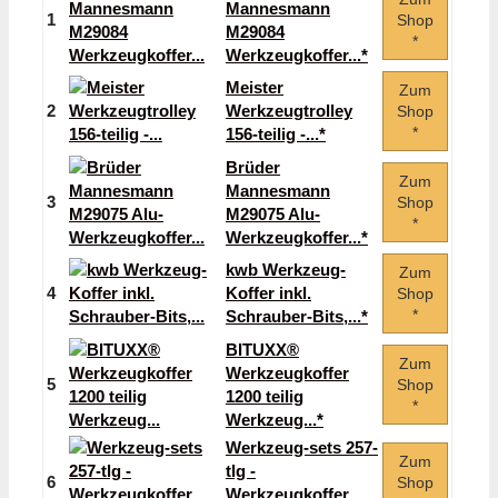
Mannesmann
1
Shop
M29084
*
Werkzeugkoffer...*
Meister
Zum
2
Werkzeugtrolley
Shop
*
156-teilig -...*
Brüder
Zum
Mannesmann
3
Shop
M29075 Alu-
*
Werkzeugkoffer...*
kwb Werkzeug-
Zum
4
Koffer inkl.
Shop
*
Schrauber-Bits,...*
BITUXX®
Zum
Werkzeugkoffer
5
Shop
1200 teilig
*
Werkzeug...*
Werkzeug-sets 257-
Zum
tlg -
6
Shop
Werkzeugkoffer