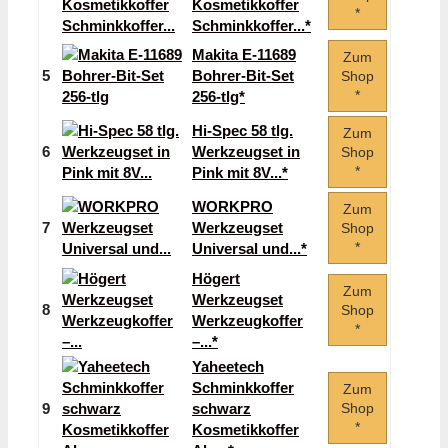
Kosmetikkoffer
*
Schminkkoffer...*
Makita E-11689
Zum
5
Bohrer-Bit-Set
Shop
*
256-tlg*
Hi-Spec 58 tlg.
Zum
6
Werkzeugset in
Shop
*
Pink mit 8V...*
WORKPRO
Zum
7
Werkzeugset
Shop
*
Universal und...*
Högert
Zum
Werkzeugset
8
Shop
Werkzeugkoffer
*
–...*
Yaheetech
Schminkkoffer
Zum
9
schwarz
Shop
*
Kosmetikkoffer