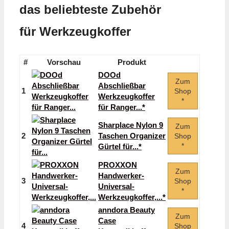
das beliebteste Zubehör
für Werkzeugkoffer
#
Vorschau
Produkt
DOOd
Zum
Abschließbar
1
Shop
Werkzeugkoffer
*
für Ranger...*
Sharplace Nylon 9
Zum
2
Taschen Organizer
Shop
*
Gürtel für...*
PROXXON
Zum
Handwerker-
3
Shop
Universal-
*
Werkzeugkoffer,...*
anndora Beauty
Zum
Case
4
Shop