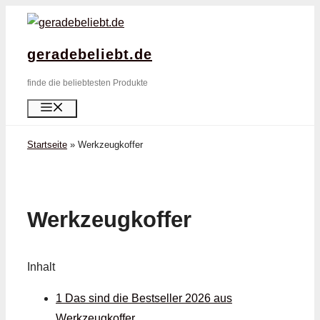
Zum
Inhalt
geradebeliebt.de
springen
finde die beliebtesten Produkte
Menü
Startseite
»
Werkzeugkoffer
Werkzeugkoffer
Inhalt
1 Das sind die Bestseller 2026 aus
Werkzeugkoffer