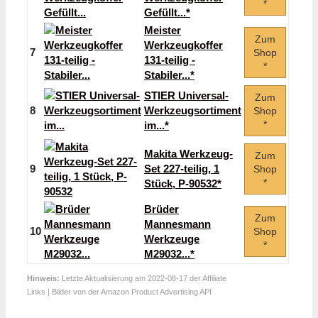
*
Gefüllt...*
Meister
Zum
Werkzeugkoffer
7
Shop
131-teilig -
*
Stabiler...*
STIER Universal-
Zum
8
Werkzeugsortiment
Shop
*
im...*
Makita Werkzeug-
Zum
9
Set 227-teilig, 1
Shop
*
Stück, P-90532*
Brüder
Zum
Mannesmann
10
Shop
Werkzeuge
*
M29032...*
Hinweis:
Letzte Aktualisierung am 2022-08-17 der Affiliate
Links | Bilder von der Amazon Product Advertising API