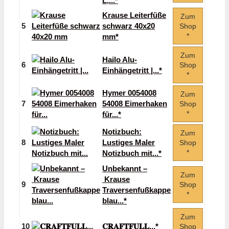
L,...*
Krause Leiterfüße
Zum
5
schwarz 40x20
Shop
*
mm*
Zum
Hailo Alu-
6
Shop
Einhängetritt |...*
*
Hymer 0054008
Zum
7
54008 Eimerhaken
Shop
*
für...*
Notizbuch:
Zum
8
Lustiges Maler
Shop
*
Notizbuch mit...*
Unbekannt –
Zum
Krause
9
Shop
Traversenfußkappe
*
blau...*
Zum
10
𝐂𝐑𝐀𝐅𝐓𝐅𝐔𝐋𝐋...*
Shop