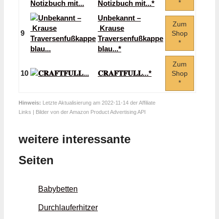
*
Notizbuch mit...*
Unbekannt –
Zum
Krause
9
Shop
Traversenfußkappe
*
blau...*
Zum
10
𝐂𝐑𝐀𝐅𝐓𝐅𝐔𝐋𝐋...*
Shop
*
Hinweis:
Letzte Aktualisierung am 2022-11-14 der Affiliate
Links | Bilder von der Amazon Product Advertising API
weitere interessante
Seiten
Babybetten
Durchlauferhitzer