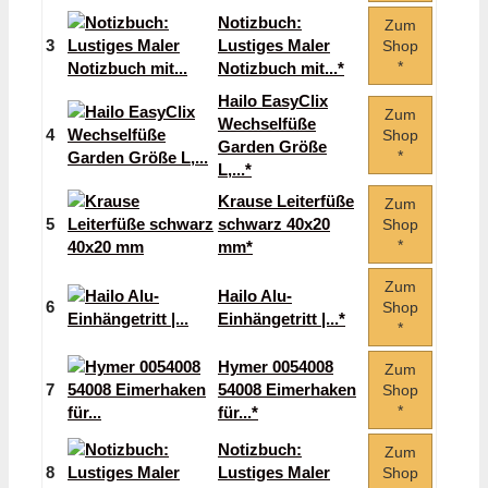
Notizbuch:
Zum
3
Lustiges Maler
Shop
*
Notizbuch mit...*
Hailo EasyClix
Zum
Wechselfüße
4
Shop
Garden Größe
*
L,...*
Krause Leiterfüße
Zum
5
schwarz 40x20
Shop
*
mm*
Zum
Hailo Alu-
6
Shop
Einhängetritt |...*
*
Hymer 0054008
Zum
7
54008 Eimerhaken
Shop
*
für...*
Notizbuch:
Zum
8
Lustiges Maler
Shop