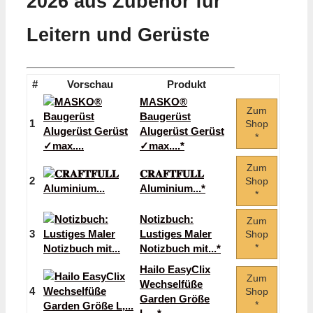
2026 aus Zubehör für
Leitern und Gerüste
#
Vorschau
Produkt
MASKO®
Zum
Baugerüst
1
Shop
Alugerüst Gerüst
*
✓max....*
Zum
𝐂𝐑𝐀𝐅𝐓𝐅𝐔𝐋𝐋
2
Shop
Aluminium...*
*
Notizbuch:
Zum
3
Lustiges Maler
Shop
*
Notizbuch mit...*
Hailo EasyClix
Zum
Wechselfüße
4
Shop
Garden Größe
*