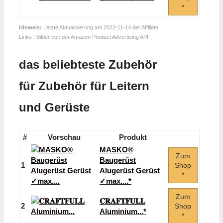
*
Hinweis:
Letzte Aktualisierung am 2022-11-14 der Affiliate
Links | Bilder von der Amazon Product Advertising API
das beliebteste Zubehör
für Zubehör für Leitern
und Gerüste
#
Vorschau
Produkt
MASKO®
Zum
Baugerüst
1
Shop
Alugerüst Gerüst
*
✓max....*
Zum
𝐂𝐑𝐀𝐅𝐓𝐅𝐔𝐋𝐋
2
Shop
Aluminium...*
*