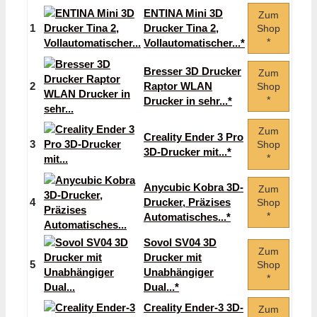
ENTINA Mini 3D
Zum
1
Drucker Tina 2,
Shop
*
Vollautomatischer...*
Bresser 3D Drucker
Zum
2
Raptor WLAN
Shop
*
Drucker in sehr...*
Zum
Creality Ender 3 Pro
3
Shop
3D-Drucker mit...*
*
Anycubic Kobra 3D-
Zum
4
Drucker, Präzises
Shop
*
Automatisches...*
Sovol SV04 3D
Zum
Drucker mit
5
Shop
Unabhängiger
*
Dual...*
Creality Ender-3 3D-
Zum