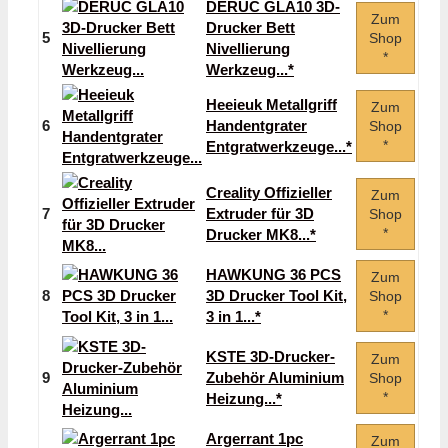
DERUC GLA10 3D-
Zum
Drucker Bett
5
Shop
Nivellierung
*
Werkzeug...*
Heeieuk Metallgriff
Zum
6
Handentgrater
Shop
*
Entgratwerkzeuge...*
Creality Offizieller
Zum
7
Extruder für 3D
Shop
*
Drucker MK8...*
HAWKUNG 36 PCS
Zum
8
3D Drucker Tool Kit,
Shop
*
3 in 1...*
KSTE 3D-Drucker-
Zum
9
Zubehör Aluminium
Shop
*
Heizung...*
Argerrant 1pc
Zum