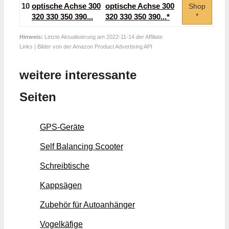
10
optische Achse 300
Shop
*
320 330 350 390...*
Hinweis:
Letzte Aktualisierung am 2022-11-14 der Affiliate
Links | Bilder von der Amazon Product Advertising API
weitere interessante
Seiten
GPS-Geräte
Self Balancing Scooter
Schreibtische
Kappsägen
Zubehör für Autoanhänger
Vogelkäfige