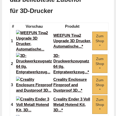
für 3D-Drucker
#
Vorschau
Produkt
WEEFUN Tina2
Zum
1
Upgrade 3D Drucker,
Shop
*
Automatische...*
3D-
Zum
Druckwerkzeugsatz
2
Shop
64 tlg.
*
Entgratwerkzeug...*
Creality Enclosure
Zum
3
Fireproof and
Shop
*
Dustproof 3D...*
Creality Ender 3 Voll
Zum
4
Metall Hotend Kit,
Shop
*
3D...*