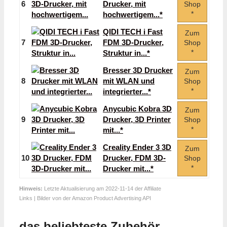
6
Drucker, mit
Shop
*
hochwertigem...*
QIDI TECH i Fast
Zum
7
FDM 3D-Drucker,
Shop
*
Struktur in...*
Bresser 3D Drucker
Zum
8
mit WLAN und
Shop
*
integrierter...*
Anycubic Kobra 3D
Zum
9
Drucker, 3D Printer
Shop
*
mit...*
Creality Ender 3 3D
Zum
10
Drucker, FDM 3D-
Shop
*
Drucker mit...*
Hinweis:
Letzte Aktualisierung am 2022-11-14 der Affiliate
Links | Bilder von der Amazon Product Advertising API
das beliebteste Zubehör