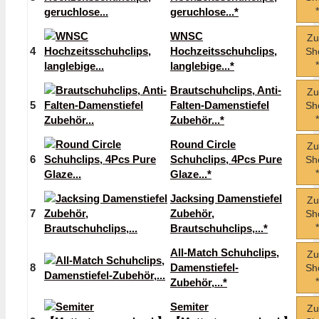
*
geruchlose...*
WNSC
Z
4
Hochzeitsschuhclips,
Sh
*
langlebige...*
Brautschuhclips, Anti-
Z
5
Falten-Damenstiefel
Sh
*
Zubehör...*
Round Circle
Z
6
Schuhclips, 4Pcs Pure
Sh
*
Glaze...*
Jacksing Damenstiefel
Z
7
Zubehör,
Sh
*
Brautschuhclips,...*
All‑Match Schuhclips,
Z
8
Damenstiefel-
Sh
*
Zubehör,...*
Semiter
Z