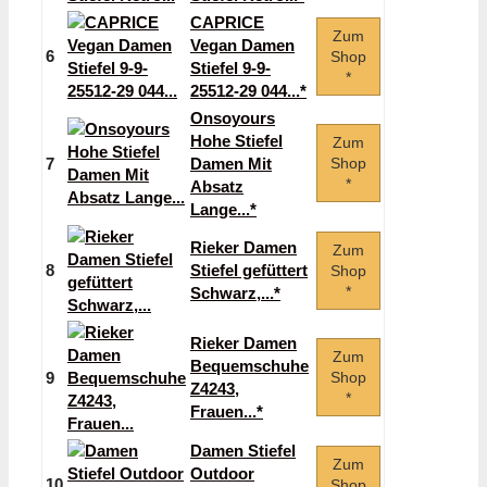
CAPRICE
Zum
Vegan Damen
6
Shop
Stiefel 9-9-
*
25512-29 044...*
Onsoyours
Hohe Stiefel
Zum
7
Damen Mit
Shop
*
Absatz
Lange...*
Rieker Damen
Zum
8
Stiefel gefüttert
Shop
*
Schwarz,...*
Rieker Damen
Zum
Bequemschuhe
9
Shop
Z4243,
*
Frauen...*
Damen Stiefel
Zum
Outdoor
10
Shop