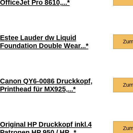
OfficeJet Pro 8610,...*
Estee Lauder dw Liquid
Zum
Foundation Double Wear...*
Canon QY6-0086 Druckkopf,
Zum
Printhead für MX925,...*
Original HP Druckkopf inkl.4
Zum
Patronen HP 950 / HP...*