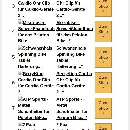
Zum
Ohr Clip für
3
Shop
Cardio-Geräte
*
2...*
Mikrofaser-
Zum
Schweißhandtuch
4
Shop
für das Peloton
*
Bike...*
Schwanenhals
Zum
Spinning Bike
5
Shop
Tablet
*
Halterung,...*
BerryKing Cardio
Zum
Ohr Clip für
6
Shop
Cardio-Geräte
*
2...*
ATP Sports -
Zum
Metall
7
Shop
Schuhhalter für
*
Peloton Bike...*
2 Paar
Zum