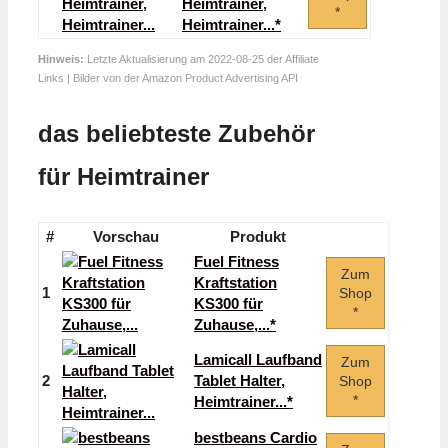
Heimtrainer,
*
Heimtrainer...*
Hinweis:
Letzte Aktualisierung am 2022-08-25 der Affiliate
Links | Bilder von der Amazon Product Advertising API
das beliebteste Zubehör
für Heimtrainer
#
Vorschau
Produkt
Fuel Fitness
Zum
Kraftstation
1
Shop
KS300 für
*
Zuhause,...*
Lamicall Laufband
Zum
2
Tablet Halter,
Shop
*
Heimtrainer...*
bestbeans Cardio