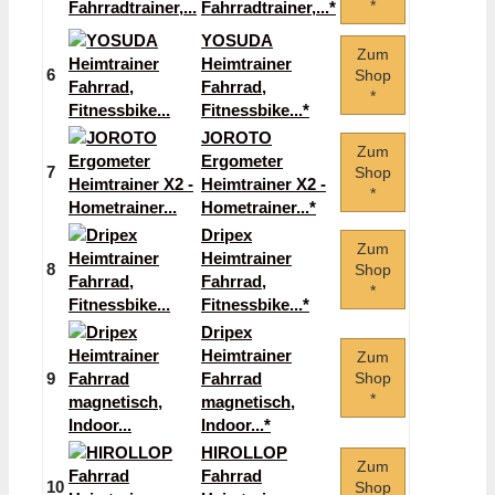
*
Fahrradtrainer,...*
YOSUDA
Zum
Heimtrainer
6
Shop
Fahrrad,
*
Fitnessbike...*
JOROTO
Zum
Ergometer
7
Shop
Heimtrainer X2 -
*
Hometrainer...*
Dripex
Zum
Heimtrainer
8
Shop
Fahrrad,
*
Fitnessbike...*
Dripex
Heimtrainer
Zum
9
Fahrrad
Shop
*
magnetisch,
Indoor...*
HIROLLOP
Zum
Fahrrad
10
Shop