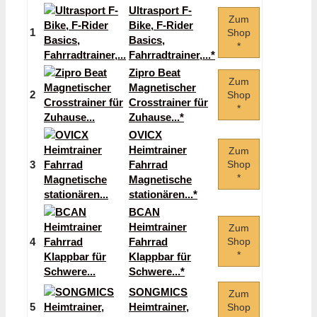
Ultrasport F-
Zum
Bike, F-Rider
1
Shop
Basics,
*
Fahrradtrainer,...*
Zipro Beat
Zum
Magnetischer
2
Shop
Crosstrainer für
*
Zuhause...*
OVICX
Heimtrainer
Zum
3
Fahrrad
Shop
*
Magnetische
stationären...*
BCAN
Heimtrainer
Zum
4
Fahrrad
Shop
*
Klappbar für
Schwere...*
SONGMICS
Zum
5
Heimtrainer,
Shop