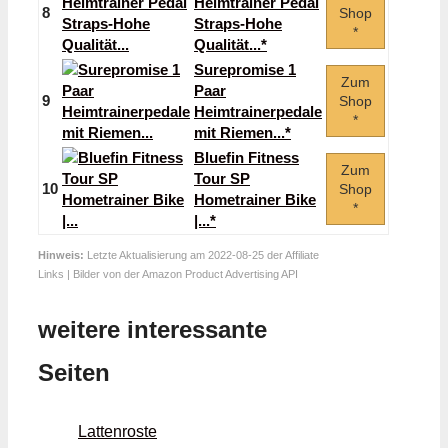
Heimtrainer Pedal
8
Shop
Straps-Hohe
*
Qualität...*
Surepromise 1
Zum
Paar
9
Shop
Heimtrainerpedale
*
mit Riemen...*
Bluefin Fitness
Zum
Tour SP
10
Shop
Hometrainer Bike
*
|...*
Hinweis:
Letzte Aktualisierung am 2022-08-25 der Affiliate
Links | Bilder von der Amazon Product Advertising API
weitere interessante
Seiten
Lattenroste