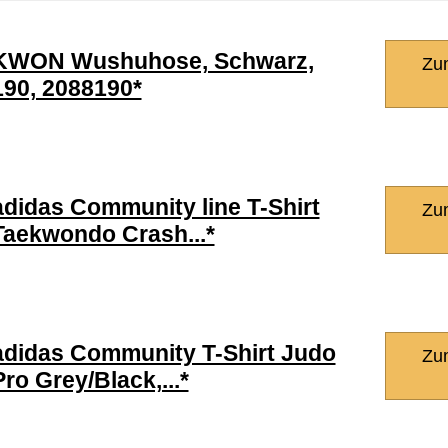
KWON Wushuhose, Schwarz,
Zu
190, 2088190*
adidas Community line T-Shirt
Zu
Taekwondo Crash...*
adidas Community T-Shirt Judo
Zu
Pro Grey/Black,...*