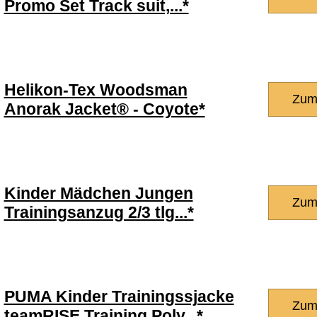
Promo Set Track suit,...*
Helikon-Tex Woodsman
Zum
Anorak Jacket® - Coyote*
Kinder Mädchen Jungen
Zum
Trainingsanzug 2/3 tlg...*
PUMA Kinder Trainingssjacke
Zum
teamRISE Training Poly...*