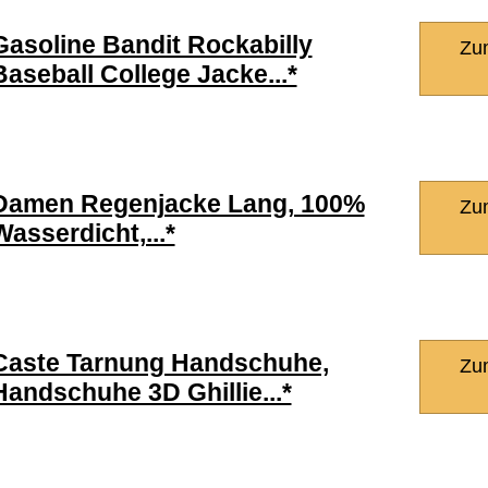
Gasoline Bandit Rockabilly
Zu
Baseball College Jacke...*
Damen Regenjacke Lang, 100%
Zu
Wasserdicht,...*
Caste Tarnung Handschuhe,
Zu
Handschuhe 3D Ghillie...*