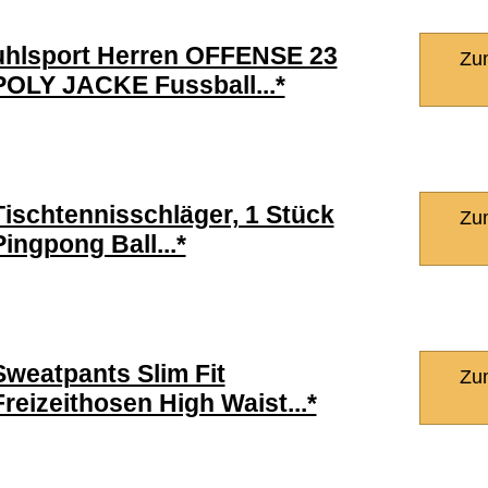
uhlsport Herren OFFENSE 23
Zu
POLY JACKE Fussball...*
Tischtennisschläger, 1 Stück
Zu
Pingpong Ball...*
Sweatpants Slim Fit
Zu
Freizeithosen High Waist...*