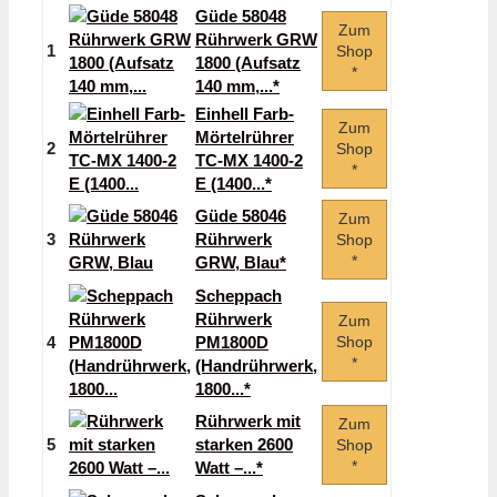
Güde 58048
Zum
Rührwerk GRW
1
Shop
1800 (Aufsatz
*
140 mm,...*
Einhell Farb-
Zum
Mörtelrührer
2
Shop
TC-MX 1400-2
*
E (1400...*
Güde 58046
Zum
3
Rührwerk
Shop
*
GRW, Blau*
Scheppach
Rührwerk
Zum
4
PM1800D
Shop
*
(Handrührwerk,
1800...*
Rührwerk mit
Zum
5
starken 2600
Shop
*
Watt –...*