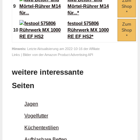
Zum
9
Mörtel-Rührer M14
Shop
*
für...*
festool 575806
Zum
10
Rührwerk MX 1000
Shop
*
RE EF HS2*
Hinweis:
Letzte Aktualisierung am 2022-10-16 der Affiliate
Links | Bilder von der Amazon Product Advertising API
weitere interessante
Seiten
Jagen
Vogelfutter
Küchentextilien
Aufblasbare Betten