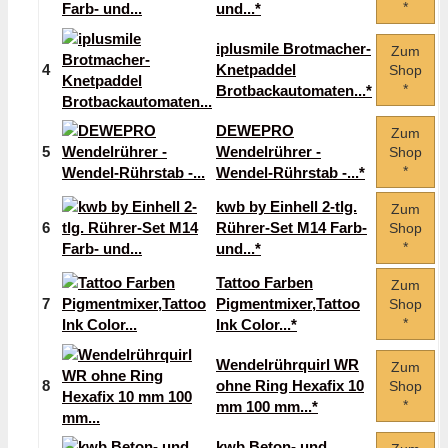
*
und...*
iplusmile Brotmacher-
Zum
4
Knetpaddel
Shop
*
Brotbackautomaten...*
DEWEPRO
Zum
5
Wendelrührer -
Shop
*
Wendel-Rührstab -...*
kwb by Einhell 2-tlg.
Zum
6
Rührer-Set M14 Farb-
Shop
*
und...*
Tattoo Farben
Zum
7
Pigmentmixer,Tattoo
Shop
*
Ink Color...*
Wendelrührquirl WR
Zum
8
ohne Ring Hexafix 10
Shop
*
mm 100 mm...*
kwb Beton- und