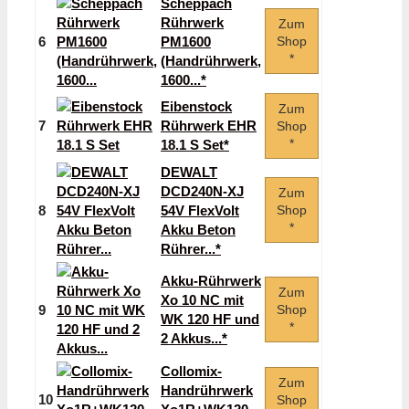
Scheppach
Rührwerk
Zum
6
PM1600
Shop
*
(Handrührwerk,
1600...*
Eibenstock
Zum
7
Rührwerk EHR
Shop
*
18.1 S Set*
DEWALT
DCD240N-XJ
Zum
8
54V FlexVolt
Shop
*
Akku Beton
Rührer...*
Akku-Rührwerk
Zum
Xo 10 NC mit
9
Shop
WK 120 HF und
*
2 Akkus...*
Collomix-
Zum
Handrührwerk
10
Shop