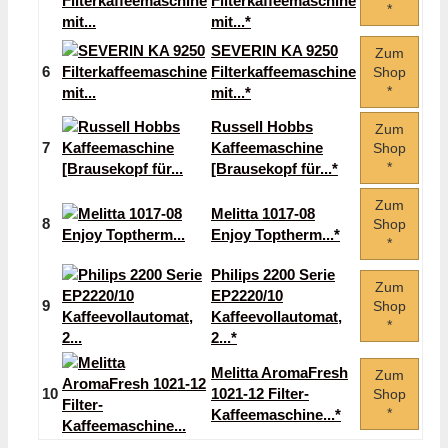
Filterkaffeemaschine
*
mit...*
SEVERIN KA 9250
Zum
6
Filterkaffeemaschine
Shop
*
mit...*
Russell Hobbs
Zum
7
Kaffeemaschine
Shop
*
[Brausekopf für...*
Zum
Melitta 1017-08
8
Shop
Enjoy Toptherm...*
*
Philips 2200 Serie
Zum
EP2220/10
9
Shop
Kaffeevollautomat,
*
2...*
Melitta AromaFresh
Zum
10
1021-12 Filter-
Shop
*
Kaffeemaschine...*