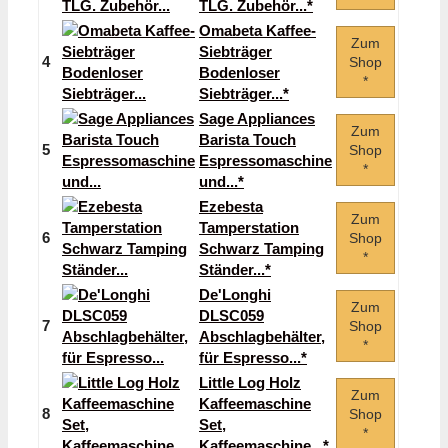
TLG. Zubehör...*
Omabeta Kaffee-
Zum
Siebträger
4
Shop
Bodenloser
*
Siebträger...*
Sage Appliances
Zum
Barista Touch
5
Shop
Espressomaschine
*
und...*
Ezebesta
Zum
Tamperstation
6
Shop
Schwarz Tamping
*
Ständer...*
De'Longhi
Zum
DLSC059
7
Shop
Abschlagbehälter,
*
für Espresso...*
Little Log Holz
Zum
Kaffeemaschine
8
Shop
Set,
*
Kaffeemaschine...*