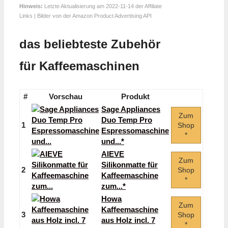
Hinweis:
Letzte Aktualisierung am 2022-11-14 der Affiliate
Links | Bilder von der Amazon Product Advertising API
das beliebteste Zubehör
für Kaffeemaschinen
#
Vorschau
Produkt
Sage Appliances
Zum
Duo Temp Pro
1
Shop
Espressomaschine
*
und...*
AIEVE
Zum
Silikonmatte für
2
Shop
Kaffeemaschine
*
zum...*
Howa
Zum
Kaffeemaschine
3
Shop
aus Holz incl. 7
*