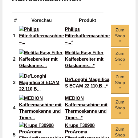
#
Vorschau
Produkt
Philips
Zum
1
Filterkaffeemaschine
Shop
*
–...*
Melitta Easy Filter
Zum
2
Kaffeebereiter mit
Shop
*
Glaskanne,...*
Zum
De'Longhi Magnifica
3
Shop
S ECAM 22.110.B...*
*
MEDION
Zum
Kaffeemaschine mit
4
Shop
Thermoskanne und
*
Timer...*
Krups F30908
Zum
ProAroma
5
Shop