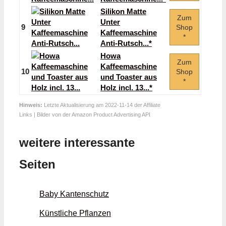
Silikon Matte
Zum
Unter
9
Shop
Kaffeemaschine
*
Anti-Rutsch...*
Howa
Zum
Kaffeemaschine
10
Shop
und Toaster aus
*
Holz incl. 13...*
Hinweis:
Letzte Aktualisierung am 2022-11-14 der Affiliate
Links | Bilder von der Amazon Product Advertising API
weitere interessante
Seiten
Baby Kantenschutz
Künstliche Pflanzen