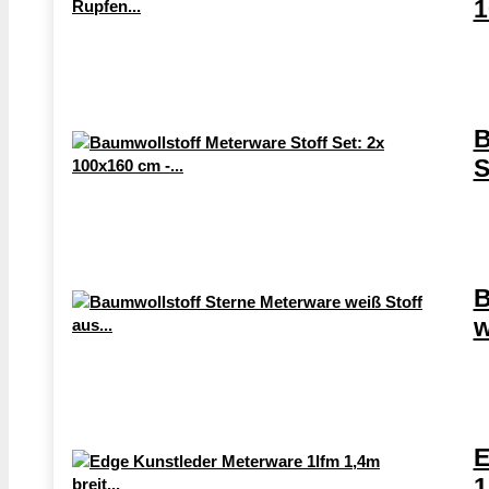
1
B
S
B
w
E
1