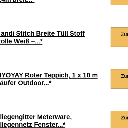
andi Stitch Breite Tüll Stoff
Zu
olle Weiß –...*
YOYAY Roter Teppich, 1 x 10 m
Zu
äufer Outdoor...*
liegengitter Meterware,
Zu
liegennetz ​Fenster...*