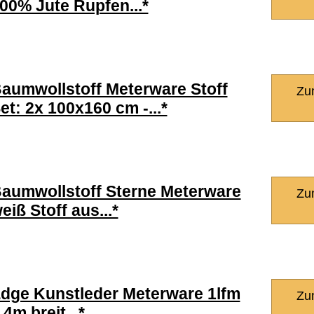
00% Jute Rupfen...*
aumwollstoff Meterware Stoff
Zu
et: 2x 100x160 cm -...*
aumwollstoff Sterne Meterware
Zu
eiß Stoff aus...*
dge Kunstleder Meterware 1lfm
Zu
,4m breit...*