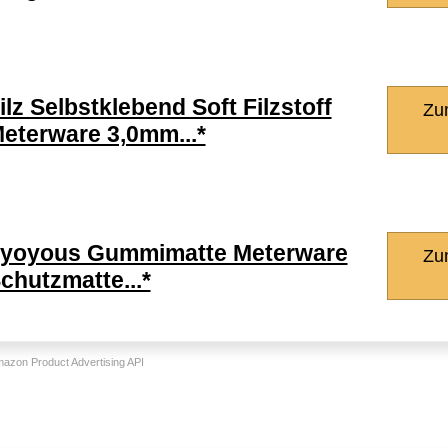
ilz Selbstklebend Soft Filzstoff
Zu
eterware 3,0mm...*
yoyous Gummimatte Meterware
Zu
chutzmatte...*
Amazon Product Advertising API