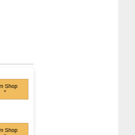
m Shop
*
m Shop