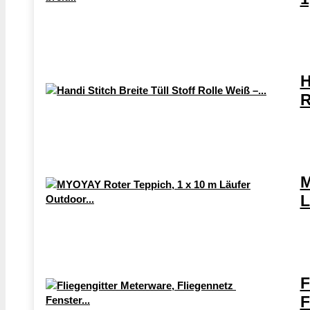
H
R
M
L
F
F