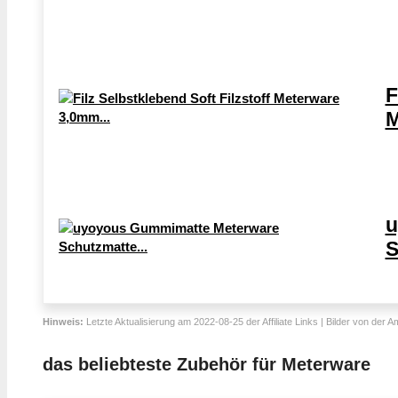
F
M
u
S
Hinweis:
Letzte Aktualisierung am 2022-08-25 der Affiliate Links | Bilder von der 
das beliebteste Zubehör für Meterware