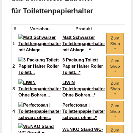
für Toilettenpapierhalter
#
Vorschau
Produkt
Matt Schwarzer
Zum
1
Toilettenpapierhalter
Shop
*
mit Ablage,...*
3 Packung Toilett
Zum
2
Papier Halter Roller
Shop
*
Toilett...*
LIWIN
Zum
3
Toilettenpapierhalter
Shop
*
Ohne Bohren...*
Perfectosan |
Zum
4
Toilettenpapierhalter
Shop
*
schwarz ohne...*
WENKO Stand WC-
Zum