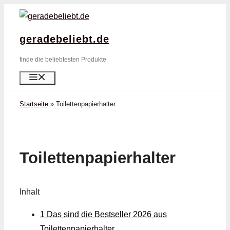
Zum
Inhalt
geradebeliebt.de
springen
finde die beliebtesten Produkte
Menü
Startseite
»
Toilettenpapierhalter
Toilettenpapierhalter
Inhalt
1 Das sind die Bestseller 2026 aus
Toilettenpapierhalter