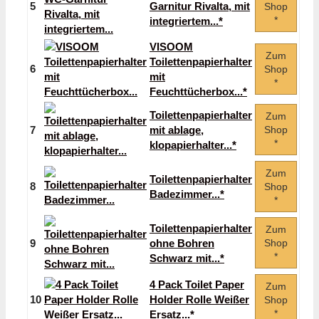
5
Garnitur Rivalta, mit
Shop
*
integriertem...*
VISOOM
Zum
Toilettenpapierhalter
6
Shop
mit
*
Feuchttücherbox...*
Toilettenpapierhalter
Zum
7
mit ablage,
Shop
*
klopapierhalter...*
Zum
Toilettenpapierhalter
8
Shop
Badezimmer...*
*
Toilettenpapierhalter
Zum
9
ohne Bohren
Shop
*
Schwarz mit...*
4 Pack Toilet Paper
Zum
10
Holder Rolle Weißer
Shop
*
Ersatz...*