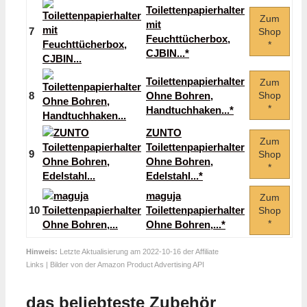
Toilettenpapierhalter
Zum
mit
7
Shop
Feuchttücherbox,
*
CJBIN...*
Toilettenpapierhalter
Zum
8
Ohne Bohren,
Shop
*
Handtuchhaken...*
ZUNTO
Zum
Toilettenpapierhalter
9
Shop
Ohne Bohren,
*
Edelstahl...*
maguja
Zum
10
Toilettenpapierhalter
Shop
*
Ohne Bohren,...*
Hinweis:
Letzte Aktualisierung am 2022-10-16 der Affiliate
Links | Bilder von der Amazon Product Advertising API
das beliebteste Zubehör