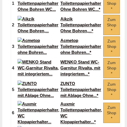
1
Toilettenpapierhalter
Shop
*
Ohne Bohren WC...*
Aikzik
Zum
2
Toilettenpapierhalter
Shop
*
Ohne Bohren,...*
Acmetop
Zum
3
Toilettenpapierhalter
Shop
*
ohne Bohren...*
WENKO Stand WC-
Zum
4
Garnitur Rivalta, mit
Shop
*
integriertem...*
ZUNTO
Zum
5
Toilettenpapierhalter
Shop
*
mit Ablage Ohne...*
Auxmir
Zum
Toilettenpapierhalter,
6
Shop
WC
*
Klopapierhalter...*