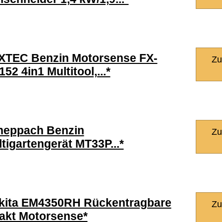
XTEC Benzin Motorsense FX-
Zu
52 4in1 Multitool,...*
heppach Benzin
Zu
tigartengerät MT33P...*
kita EM4350RH Rückentragbare
Zu
akt Motorsense*