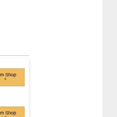
m Shop
*
m Shop