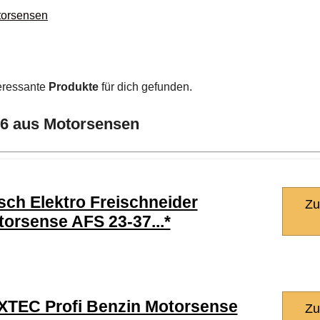
torsensen
eressante
Produkte
für dich gefunden.
026 aus Motorsensen
ch Elektro Freischneider
Zu
orsense AFS 23-37...*
XTEC Profi Benzin Motorsense
Zu