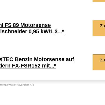
hl FS 89 Motorsense
Zu
ischneider 0,95 kW/1,3...*
XTEC Benzin Motorsense auf
Zu
ern FX-FSR152 mit...*
Amazon Product Advertising API