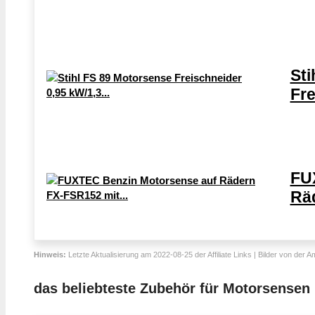
Sti
Fre
FU
Räd
Hinweis:
Letzte Aktualisierung am 2022-08-25 der Affiliate Links | Bilder von der 
das beliebteste Zubehör für Motorsensen