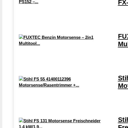
FX-
FU
Mul
Sti
Mot
Sti
Fre