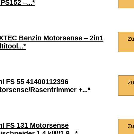
PS152 –...*
XTEC Benzin Motorsense – 2in1
Zu
titool...*
hl FS 55 41400112396
Zu
orsense/Rasentrimmer +...*
hl FS 131 Motorsense
Zu
ischneider 1,4 kW/1,9...*