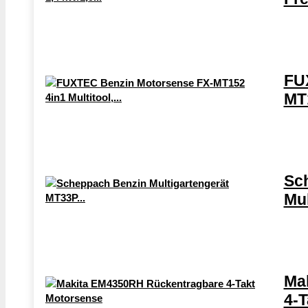
FU
MT1
Sc
Mul
Ma
4-T