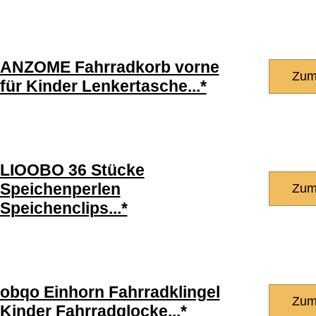
ANZOME Fahrradkorb vorne
Zum
für Kinder Lenkertasche...*
LIOOBO 36 Stücke
Speichenperlen
Zum
Speichenclips...*
obqo Einhorn Fahrradklingel
Zum
Kinder Fahrradglocke...*