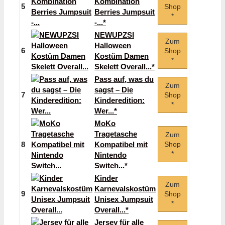
Kombination
5
Shop
Berries Jumpsuit
*
-...*
NEWUPZSI
Zum
Halloween
6
Shop
Kostüm Damen
*
Skelett Overall...*
Pass auf, was du
Zum
sagst – Die
7
Shop
Kinderedition:
*
Wer...*
MoKo
Tragetasche
Zum
8
Kompatibel mit
Shop
*
Nintendo
Switch...*
Kinder
Zum
Karnevalskostüm
9
Shop
Unisex Jumpsuit
*
Overall...*
Jersey für alle