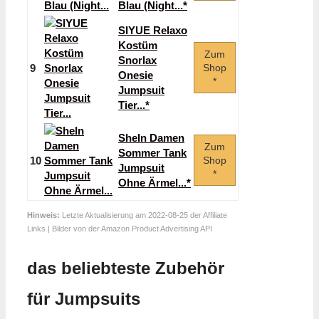
Blau (Night...*
SIYUE Relaxo
Kostüm
Zum
Snorlax
9
Shop
Onesie
*
Jumpsuit
Tier...*
SheIn Damen
Zum
Sommer Tank
10
Shop
Jumpsuit
*
Ohne Ärmel...*
Hinweis:
Letzte Aktualisierung am 2022-08-25 der Affiliate
Links | Bilder von der Amazon Product Advertising API
das beliebteste Zubehör
für Jumpsuits