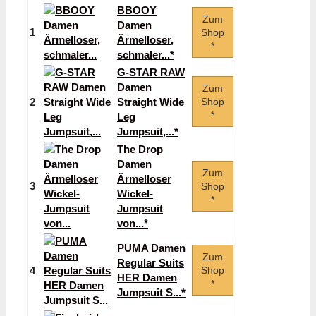
BBOOY
Zum
Damen
1
Shop
Ärmelloser,
*
schmaler...*
G-STAR RAW
Damen
Zum
2
Straight Wide
Shop
*
Leg
Jumpsuit,...*
The Drop
Damen
Zum
Ärmelloser
3
Shop
Wickel-
*
Jumpsuit
von...*
PUMA Damen
Zum
Regular Suits
4
Shop
HER Damen
*
Jumpsuit S...*