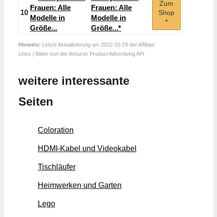
Zum
Frauen: Alle
10
Shop
Modelle in
*
Größe...*
Hinweis:
Letzte Aktualisierung am 2022-10-29 der Affiliate
Links | Bilder von der Amazon Product Advertising API
weitere interessante
Seiten
Coloration
HDMI-Kabel und Videokabel
Tischläufer
Heimwerken und Garten
Lego