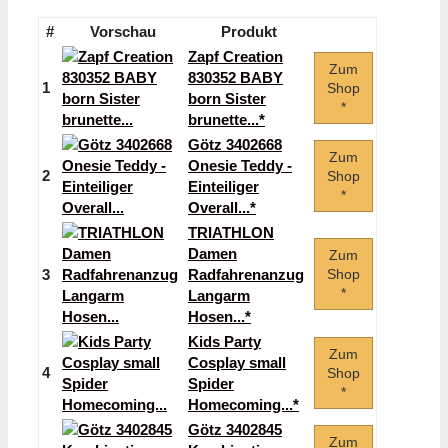
#
Vorschau
Produkt
Zapf Creation
Zum
830352 BABY
1
Shop
born Sister
*
brunette...*
Götz 3402668
Zum
Onesie Teddy -
2
Shop
Einteiliger
*
Overall...*
TRIATHLON
Damen
Zum
3
Radfahrenanzug
Shop
*
Langarm
Hosen...*
Kids Party
Zum
Cosplay small
4
Shop
Spider
*
Homecoming...*
Götz 3402845
Zum