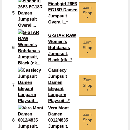
Finchgirl 26F3
Zum
FG18R Damen
5
Shop
Jumpsuit
*
Overall...*
G-STAR RAW
Women's
Zum
6
Bohdana s
Shop
*
Jumpsuit,
Black (dk...*
Cassiecy
Jumpsuit
Zum
Damen
7
Shop
Elegant
*
Langarm
Playsuit...*
Vera Mont
Damen
Zum
8
0012/4835
Shop
*
Jumpsuit,