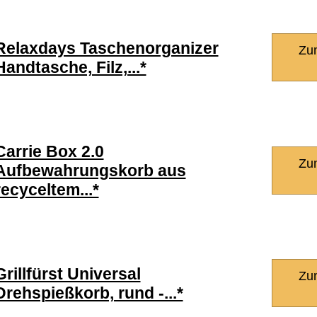
Relaxdays Taschenorganizer
Zu
Handtasche, Filz,...*
Carrie Box 2.0
Zu
Aufbewahrungskorb aus
recyceltem...*
Grillfürst Universal
Zu
Drehspießkorb, rund -...*