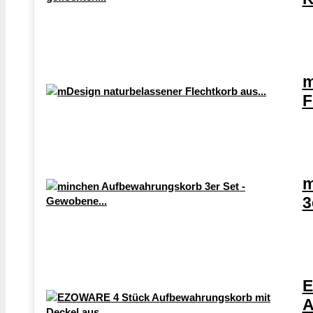
m
F
m
3
E
A