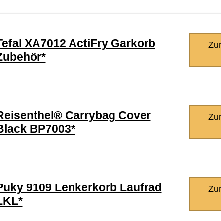
Tefal XA7012 ActiFry Garkorb
Zu
Zubehör*
Reisenthel® Carrybag Cover
Zu
Black BP7003*
Puky 9109 Lenkerkorb Laufrad
Zu
LKL*