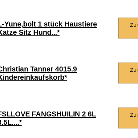
L-Yune,bolt 1 stück Haustiere
Zu
Katze Sitz Hund...*
Christian Tanner 4015.9
Zu
Kindereinkaufskorb*
FSLLOVE FANGSHUILIN 2 6L
Zu
3.5L....*