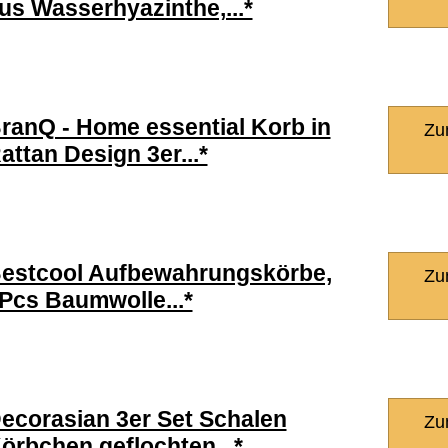
us Wasserhyazinthe,...*
ranQ - Home essential Korb in
Zu
attan Design 3er...*
estcool Aufbewahrungskörbe,
Zu
Pcs Baumwolle...*
ecorasian 3er Set Schalen
Zu
örbchen geflochten...*