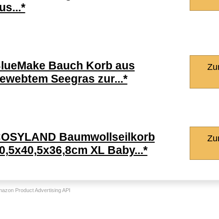
us...*
lueMake Bauch Korb aus
Zu
ewebtem Seegras zur...*
OSYLAND Baumwollseilkorb
Zu
0,5x40,5x36,8cm XL Baby...*
Amazon Product Advertising API