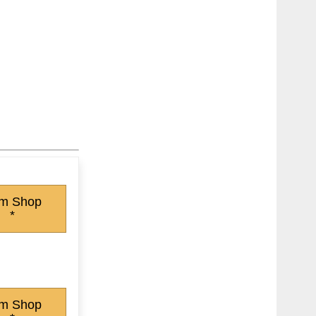
m Shop
*
m Shop