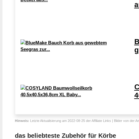
a
B
g
C
4
Hinweis:
Letzte Aktualisierung am 2022-08-25 der Affiliate Links | Bilder von der 
das beliebteste Zubehör für Körbe