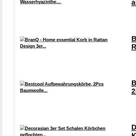
a
B
R
B
2
D
K