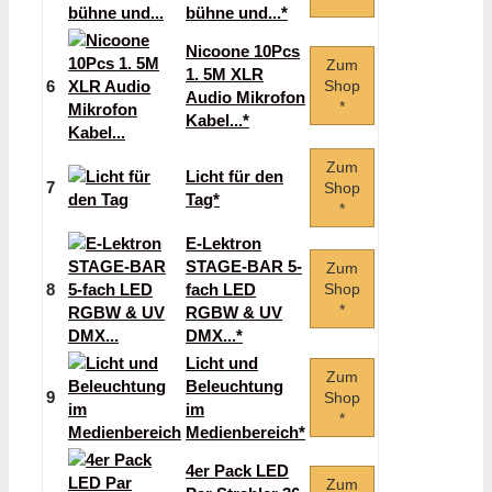
bühne und...*
Nicoone 10Pcs
Zum
1. 5M XLR
6
Shop
Audio Mikrofon
*
Kabel...*
Zum
Licht für den
7
Shop
Tag*
*
E-Lektron
STAGE-BAR 5-
Zum
8
fach LED
Shop
*
RGBW & UV
DMX...*
Licht und
Zum
Beleuchtung
9
Shop
im
*
Medienbereich*
4er Pack LED
Zum