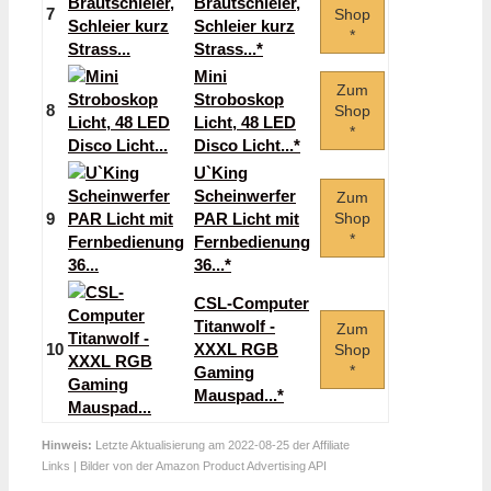
Brautschleier,
7
Shop
Schleier kurz
*
Strass...*
Mini
Zum
Stroboskop
8
Shop
Licht, 48 LED
*
Disco Licht...*
U`King
Scheinwerfer
Zum
9
PAR Licht mit
Shop
*
Fernbedienung
36...*
CSL-Computer
Titanwolf -
Zum
10
XXXL RGB
Shop
*
Gaming
Mauspad...*
Hinweis:
Letzte Aktualisierung am 2022-08-25 der Affiliate
Links | Bilder von der Amazon Product Advertising API