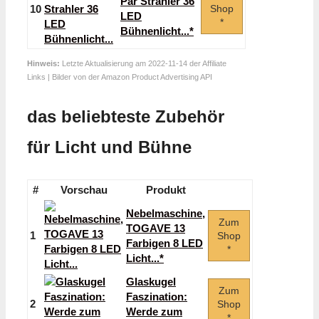
Par Strahler 36
10
Shop
LED
*
Bühnenlicht...*
Hinweis:
Letzte Aktualisierung am 2022-11-14 der Affiliate
Links | Bilder von der Amazon Product Advertising API
das beliebteste Zubehör
für Licht und Bühne
#
Vorschau
Produkt
Nebelmaschine,
Zum
TOGAVE 13
1
Shop
Farbigen 8 LED
*
Licht...*
Glaskugel
Zum
Faszination:
2
Shop
Werde zum
*