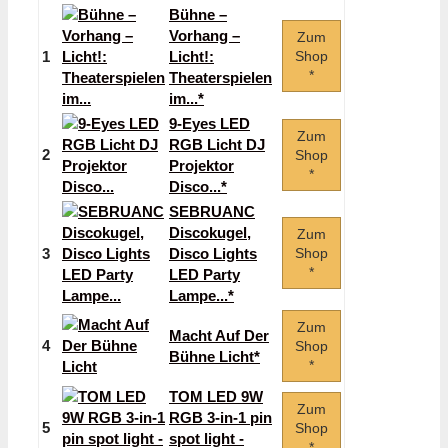
Bühne –
Vorhang –
Zum
1
Licht!:
Shop
*
Theaterspielen
im...*
9-Eyes LED
Zum
RGB Licht DJ
2
Shop
Projektor
*
Disco...*
SEBRUANC
Discokugel,
Zum
3
Disco Lights
Shop
*
LED Party
Lampe...*
Zum
Macht Auf Der
4
Shop
Bühne Licht*
*
TOM LED 9W
Zum
RGB 3-in-1 pin
5
Shop
spot light -
*