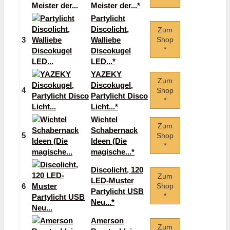
Meister der...*
Partylicht
Discolicht,
Zum
3
Walliebe
Shop
*
Discokugel
LED...*
YAZEKY
Zum
Discokugel,
4
Shop
Partylicht Disco
*
Licht...*
Wichtel
Zum
Schabernack
5
Shop
Ideen (Die
*
magische...*
Discolicht, 120
Zum
LED-Muster
6
Shop
Partylicht USB
*
Neu...*
Amerson
Zum