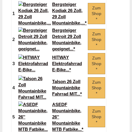
Bergsteiger
Zum
Kodiak 26 Zoll,
1
Shop
29 Zoll
*
Mountainbike,...*
Bergsteiger
Zum
Detroit 29 Zoll
2
Shop
Mountainbike,
*
geeignet...*
HITWAY
Zum
3
Elektrofahrrad
Shop
*
E-Bike...*
Talson 26 Zoll
Zum
4
Mountainbike
Shop
*
Fahrrad MIT...*
ASEDF
Mountainbike,
Zum
5
26''
Shop
*
Mountainbike
MTB Fatbike...*