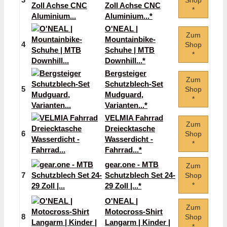
Shop
Zoll Achse CNC
*
Aluminium...*
O'NEAL |
Zum
Mountainbike-
4
Shop
Schuhe | MTB
*
Downhill...*
Bergsteiger
Zum
Schutzblech-Set
5
Shop
Mudguard,
*
Varianten...*
VELMIA Fahrrad
Zum
Dreiecktasche
6
Shop
Wasserdicht -
*
Fahrrad...*
gear.one - MTB
Zum
7
Schutzblech Set 24-
Shop
*
29 Zoll |...*
O'NEAL |
Zum
Motocross-Shirt
8
Shop
Langarm | Kinder |
*