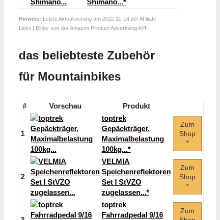
Shimano...*
Hinweis:
Letzte Aktualisierung am 2022-11-14 der Affiliate
Links | Bilder von der Amazon Product Advertising API
das beliebteste Zubehör
für Mountainbikes
#
Vorschau
Produkt
toptrek
Zum
Gepäckträger,
1
Shop
Maximalbelastung
*
100kg...*
VELMIA
Zum
Speichenreflektoren
2
Shop
Set I StVZO
*
zugelassen...*
toptrek
Zum
Fahrradpedal 9/16
3