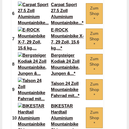
Carpat Sport
Zum
27.5 Zoll
6
Shop
Aluminium
*
Mountainbike...*
E-ROCK
Zum
Mountainbike X-
7
Shop
7, 29 Zoll, 15,6
*
kg,...*
Bergsteiger
Zum
Kodiak 24 Zoll
8
Shop
Mountainbike,
*
Jungen &...*
Talson 24 Zoll
Zum
9
Mountainbike
Shop
*
Fahrrad mit...*
BIKESTAR
Hardtail
Zum
10
Aluminium
Shop
*
Mountainbike