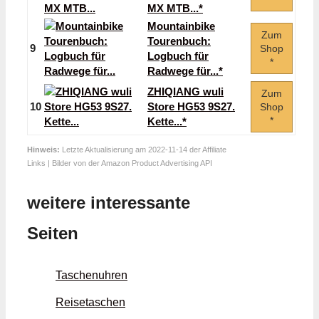
MX MTB...*
Mountainbike
Zum
Tourenbuch:
9
Shop
Logbuch für
*
Radwege für...*
ZHIQIANG wuli
Zum
10
Store HG53 9S27.
Shop
*
Kette...*
Hinweis:
Letzte Aktualisierung am 2022-11-14 der Affiliate
Links | Bilder von der Amazon Product Advertising API
weitere interessante
Seiten
Taschenuhren
Reisetaschen