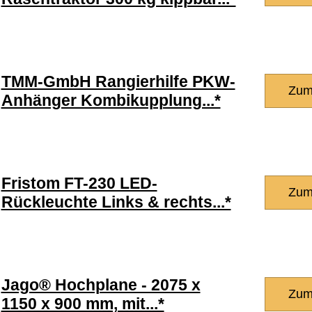
TMM-GmbH Rangierhilfe PKW-
Zum
Anhänger Kombikupplung...*
Fristom FT-230 LED-
Zum
Rückleuchte Links & rechts...*
Jago® Hochplane - 2075 x
Zum
1150 x 900 mm, mit...*