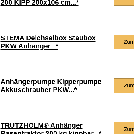
200 KIPP 200x106 cm...*
STEMA Deichselbox Staubox
Zum
PKW Anhänger...*
Anhängerpumpe Kipperpumpe
Zum
Akkuschrauber PKW...*
TRUTZHOLM® Anhänger
Zum
Rasentraktor 300 kg kippbar...*