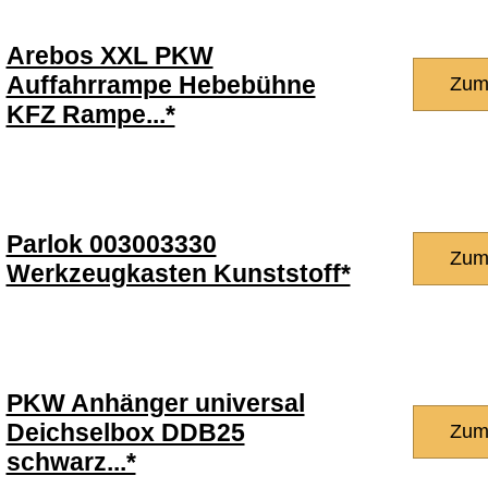
Arebos XXL PKW
Auffahrrampe Hebebühne
Zum
KFZ Rampe...*
Parlok 003003330
Zum
Werkzeugkasten Kunststoff*
PKW Anhänger universal
Deichselbox DDB25
Zum
schwarz...*