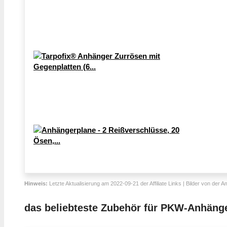
Hinweis:
Letzte Aktualisierung am 2022-09-21 der Affiliate Links | Bilder von der 
das beliebteste Zubehör für PKW-Anhäng