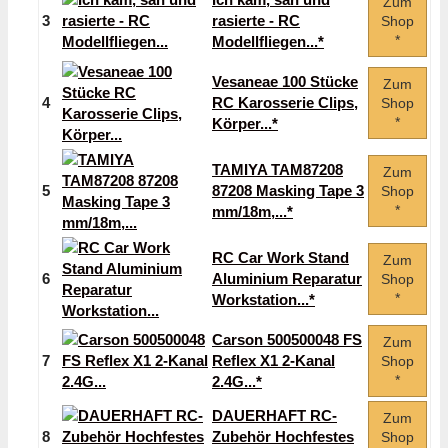
Zum
3
rasierte - RC
Shop
*
Modellfliegen...*
Vesaneae 100 Stücke
Zum
4
RC Karosserie Clips,
Shop
*
Körper...*
TAMIYA TAM87208
Zum
5
87208 Masking Tape 3
Shop
*
mm/18m,...*
RC Car Work Stand
Zum
6
Aluminium Reparatur
Shop
*
Workstation...*
Carson 500500048 FS
Zum
7
Reflex X1 2-Kanal
Shop
*
2.4G...*
DAUERHAFT RC-
Zum
8
Zubehör Hochfestes
Shop