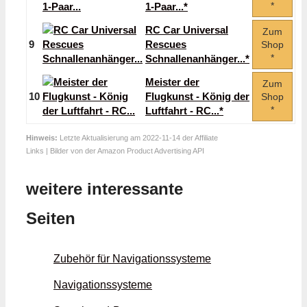
*
1-Paar...*
RC Car Universal
Zum
9
Rescues
Shop
*
Schnallenanhänger...*
Meister der
Zum
10
Flugkunst - König der
Shop
*
Luftfahrt - RC...*
Hinweis:
Letzte Aktualisierung am 2022-11-14 der Affiliate
Links | Bilder von der Amazon Product Advertising API
weitere interessante
Seiten
Zubehör für Navigationssysteme
Navigationssysteme