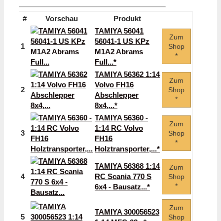
#
Vorschau
Produkt
TAMIYA 56041
Zum
56041-1 US KPz
1
Shop
M1A2 Abrams
*
Full...*
TAMIYA 56362 1:14
Zum
Volvo FH16
2
Shop
Abschlepper
*
8x4,...*
TAMIYA 56360 -
Zum
1:14 RC Volvo
3
Shop
FH16
*
Holztransporter,...*
TAMIYA 56368 1:14
Zum
4
RC Scania 770 S
Shop
*
6x4 - Bausatz...*
Zum
TAMIYA 300056523
5
Shop