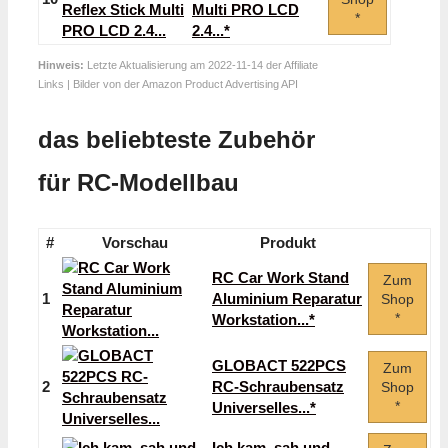
Multi PRO LCD
*
2.4...*
Hinweis:
Letzte Aktualisierung am 2022-11-14 der Affiliate
Links | Bilder von der Amazon Product Advertising API
das beliebteste Zubehör
für RC-Modellbau
#
Vorschau
Produkt
RC Car Work Stand
Zum
1
Aluminium Reparatur
Shop
*
Workstation...*
GLOBACT 522PCS
Zum
2
RC-Schraubensatz
Shop
*
Universelles...*
Ich kam, sah und