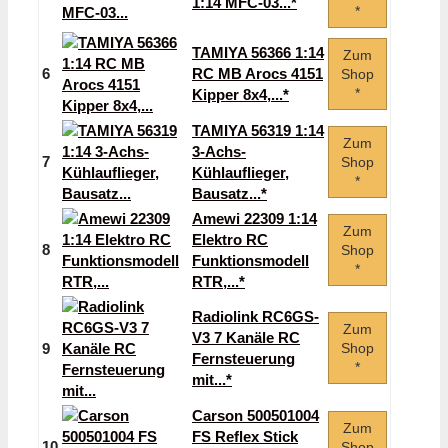
1:14 MFC-03...*
*
TAMIYA 56366 1:14
Zum
6
RC MB Arocs 4151
Shop
*
Kipper 8x4,...*
TAMIYA 56319 1:14
Zum
3-Achs-
7
Shop
Kühlauflieger,
*
Bausatz...*
Amewi 22309 1:14
Zum
Elektro RC
8
Shop
Funktionsmodell
*
RTR,...*
Radiolink RC6GS-
Zum
V3 7 Kanäle RC
9
Shop
Fernsteuerung
*
mit...*
Carson 500501004
Zum
FS Reflex Stick
10
Shop