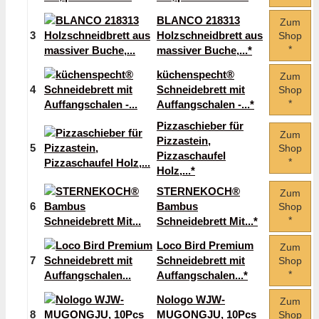
BLANCO 218313
Zum
3
Holzschneidbrett aus
Shop
*
massiver Buche,...*
küchenspecht®
Zum
4
Schneidebrett mit
Shop
*
Auffangschalen -...*
Pizzaschieber für
Zum
Pizzastein,
5
Shop
Pizzaschaufel
*
Holz,...*
STERNEKOCH®
Zum
6
Bambus
Shop
*
Schneidebrett Mit...*
Loco Bird Premium
Zum
7
Schneidebrett mit
Shop
*
Auffangschalen...*
Nologo WJW-
Zum
8
MUGONGJU, 10Pcs
Shop