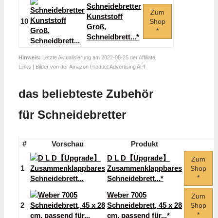
Schneidebretter
Zum
Kunststoff
10
Shop
Groß,
*
Schneidbrett...*
Hinweis:
Letzte Aktualisierung am 2022-08-25 der Affiliate
Links | Bilder von der Amazon Product Advertising API
das beliebteste Zubehör
für Schneidebretter
#
Vorschau
Produkt
D L D【Upgrade】
Zum
1
Zusammenklappbares
Shop
*
Schneidebrett...*
Weber 7005
Zum
2
Schneidebrett, 45 x 28
Shop
*
cm, passend für...*