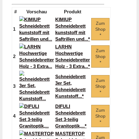
#
Vorschau
Produkt
KIMIUP
Zum
Schneidebrett
1
Shop
kunststoff mit
*
Saftrillen und...*
LARHN
Zum
Hochwertige
2
Shop
Schneidebretter
*
Holz - 3 Extra...*
Schneidebrett
Zum
3er Set,
3
Shop
Schneidebrett
*
Kunststoff...*
DIFULI
Zum
Schneidebrett
4
Shop
Set 3-teilig
*
Granitoptik,...*
MASTERTOP
Zum