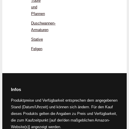
Töpfe
und
Pfannen
Duschwannen-
Armaturen
Stative
Felgen
Infos
Produktpreise und Verfügbarkeit entsprechen dem angegebenen
Stand (Datum/Uhrzeit) und können sich ändern. Für den Kauf
dieses Produkts gelten die Angaben zu Preis und Verfügbarkeit,
die zum Kaufzeitpunkt [auf der/den maßgeblichen Amazon-
Website(s)] angezeigt werden.