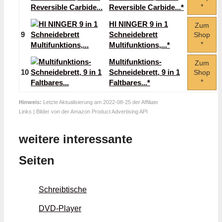
*
Reversible Carbide...*
HI NINGER 9 in 1
Zum
9
Schneidebrett
Shop
*
Multifunktions,...*
Multifunktions-
Zum
10
Schneidebrett, 9 in 1
Shop
*
Faltbares...*
Hinweis:
Letzte Aktualisierung am 2022-08-25 der Affiliate
Links | Bilder von der Amazon Product Advertising API
weitere interessante
Seiten
Schreibtische
DVD-Player