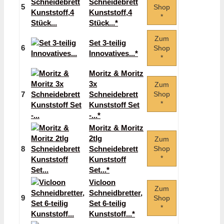
Schneidebrett
5
Shop
Kunststoff,4
*
Stück...*
Zum
Set 3-teilig
6
Shop
Innovatives...*
*
Moritz & Moritz
3x
Zum
7
Schneidebrett
Shop
*
Kunststoff Set
-...*
Moritz & Moritz
2tlg
Zum
8
Schneidebrett
Shop
*
Kunststoff
Set...*
Vicloon
Zum
Schneidbretter,
9
Shop
Set 6-teilig
*
Kunststoff...*