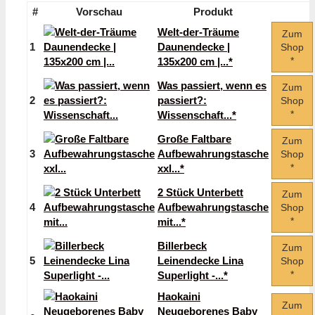
#
Vorschau
Produkt
Welt-der-Träume
Zum
1
Daunendecke |
Shop
*
135x200 cm |...*
Was passiert, wenn es
Zum
2
passiert?:
Shop
*
Wissenschaft...*
Große Faltbare
Zum
3
Aufbewahrungstasche
Shop
*
xxl...*
2 Stück Unterbett
Zum
4
Aufbewahrungstasche
Shop
*
mit...*
Billerbeck
Zum
5
Leinendecke Lina
Shop
*
Superlight -...*
Haokaini
Zum
Neugeborenes Baby