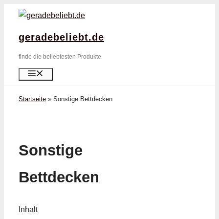
Zum
Inhalt
geradebeliebt.de
springen
finde die beliebtesten Produkte
Menü
Startseite
»
Sonstige Bettdecken
Sonstige
Bettdecken
Inhalt