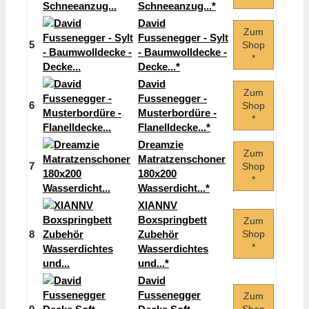
Schneeanzug...*
David
Zum
Fussenegger - Sylt
5
Shop
- Baumwolldecke -
*
Decke...*
David
Zum
Fussenegger -
6
Shop
Musterbordüre -
*
Flanelldecke...*
Dreamzie
Zum
Matratzenschoner
7
Shop
180x200
*
Wasserdicht...*
XIANNV
Boxspringbett
Zum
8
Zubehör
Shop
*
Wasserdichtes
und...*
David
Fussenegger
Zum