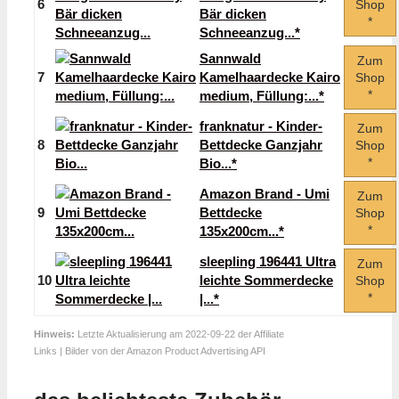
6
Shop
Bär dicken
*
Schneeanzug...*
Sannwald
Zum
7
Kamelhaardecke Kairo
Shop
*
medium, Füllung:...*
franknatur - Kinder-
Zum
8
Bettdecke Ganzjahr
Shop
*
Bio...*
Amazon Brand - Umi
Zum
9
Bettdecke
Shop
*
135x200cm...*
sleepling 196441 Ultra
Zum
10
leichte Sommerdecke
Shop
*
|...*
Hinweis:
Letzte Aktualisierung am 2022-09-22 der Affiliate
Links | Bilder von der Amazon Product Advertising API