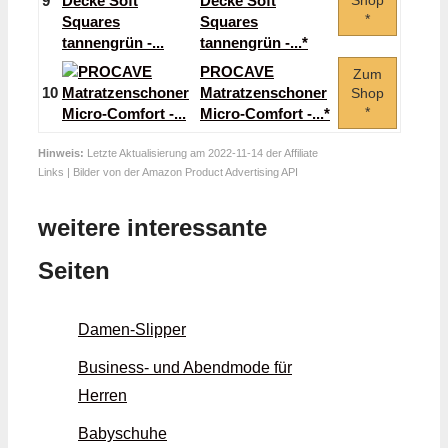
9
Decke Soft
Shop
*
Squares
tannengrün -...*
PROCAVE
Zum
10
Matratzenschoner
Shop
*
Micro-Comfort -...*
Hinweis:
Letzte Aktualisierung am 2022-11-14 der Affiliate
Links | Bilder von der Amazon Product Advertising API
weitere interessante
Seiten
Damen-Slipper
Business- und Abendmode für
Herren
Babyschuhe