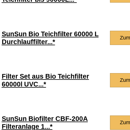
SunSun Bio Teichfilter 60000 L
Zum
Durchlauffilter...*
Filter Set aus Bio Teichfilter
Zum
60000l UVC...*
SunSun Biofilter CBF-200A
Zum
Filteranlage 1...*