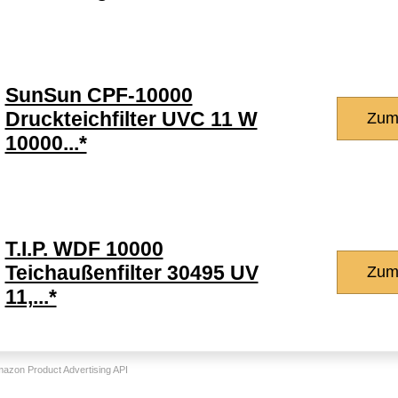
SunSun CPF-10000
Druckteichfilter UVC 11 W
Zum
10000...*
T.I.P. WDF 10000
Teichaußenfilter 30495 UV
Zum
11,...*
Amazon Product Advertising API