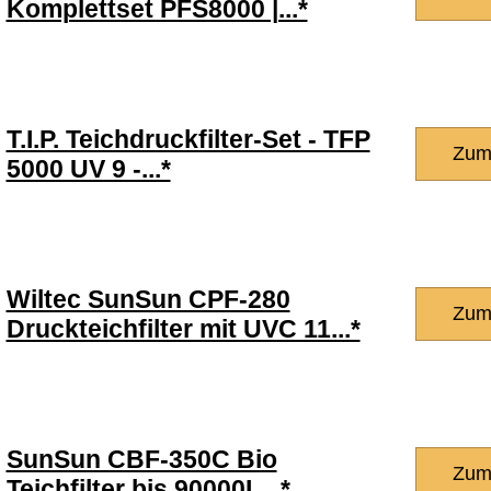
Komplettset PFS8000 |...*
T.I.P. Teichdruckfilter-Set - TFP
Zum
5000 UV 9 -...*
Wiltec SunSun CPF-280
Zum
Druckteichfilter mit UVC 11...*
SunSun CBF-350C Bio
Zum
Teichfilter bis 90000L...*