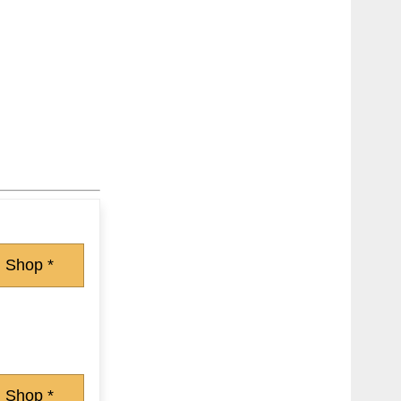
 Shop *
 Shop *