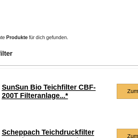
nte
Produkte
für dich gefunden.
ilter
SunSun Bio Teichfilter CBF-
Zum
200T Filteranlage...*
Scheppach Teichdruckfilter
Zum