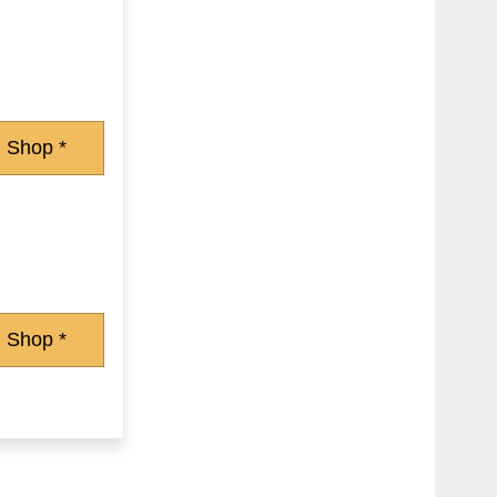
 Shop *
 Shop *