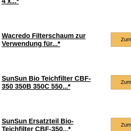
4 x...*
Wacredo Filterschaum zur
Zum
Verwendung für...*
SunSun Bio Teichfilter CBF-
Zum
350 350B 350C 550...*
SunSun Ersatzteil Bio-
Zum
Teichfilter CBF-350...*