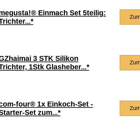
megusta!® Einmach Set 5teilig:
Zum
Trichter...*
GZhaimai 3 STK Silikon
Zum
Trichter, 1Stk Glasheber...*
com-four® 1x Einkoch-Set -
Zum
Starter-Set zum...*