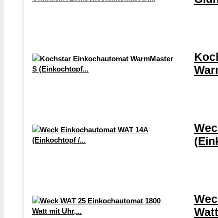
Koc
Warm
Wec
(Ein
Wec
Watt 