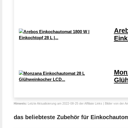
Areb
Eink
Mon
Glüh
Hinweis:
Letzte Aktualisierung am 2022-08-25 der Affiliate Links | Bilder von der 
das beliebteste Zubehör für Einkochauto