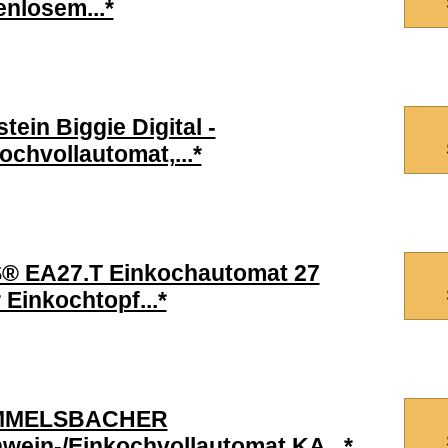
enlosem...*
stein Biggie Digital -
ochvollautomat,...*
® EA27.T Einkochautomat 27
r Einkochtopf...*
MMELSBACHER
wein-/Einkochvollautomat KA...*