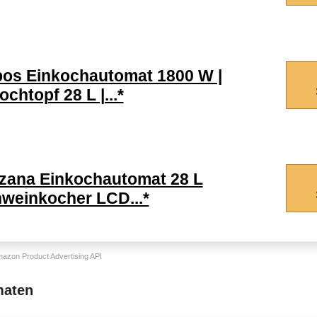
os Einkochautomat 1800 W |
ochtopf 28 L |...*
zana Einkochautomat 28 L
weinkocher LCD...*
Amazon Product Advertising API
maten