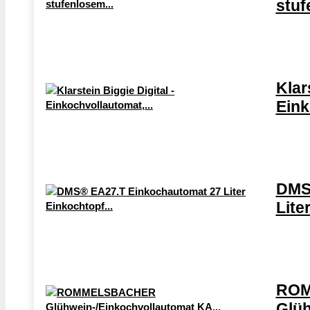
stuf
Klar
Eink
DMS
Lite
RO
Glüh