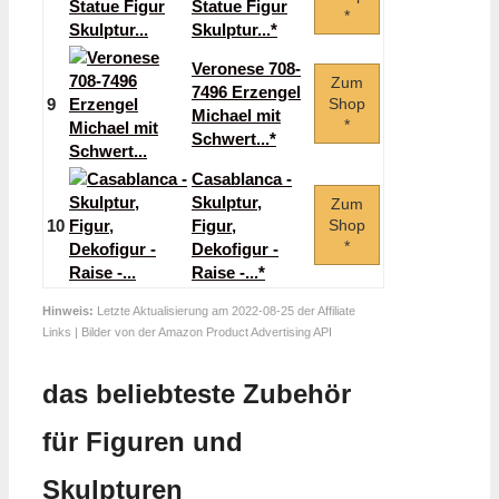
Statue Figur
*
Skulptur...*
Veronese 708-
Zum
7496 Erzengel
9
Shop
Michael mit
*
Schwert...*
Casablanca -
Skulptur,
Zum
10
Figur,
Shop
*
Dekofigur -
Raise -...*
Hinweis:
Letzte Aktualisierung am 2022-08-25 der Affiliate
Links | Bilder von der Amazon Product Advertising API
das beliebteste Zubehör
für Figuren und
Skulpturen