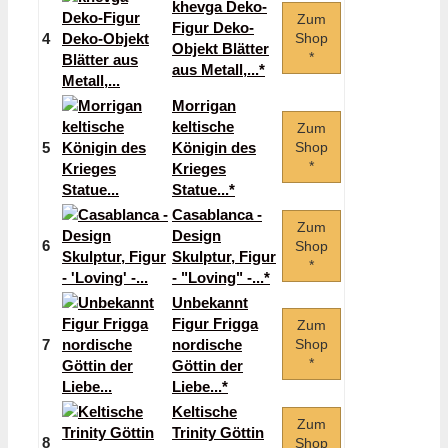
khevga Deko-
Zum
Figur Deko-
4
Shop
Objekt Blätter
*
aus Metall,...*
Morrigan
keltische
Zum
5
Königin des
Shop
*
Krieges
Statue...*
Casablanca -
Zum
Design
6
Shop
Skulptur, Figur
*
- "Loving" -...*
Unbekannt
Figur Frigga
Zum
7
nordische
Shop
*
Göttin der
Liebe...*
Keltische
Zum
Trinity Göttin
8
Shop