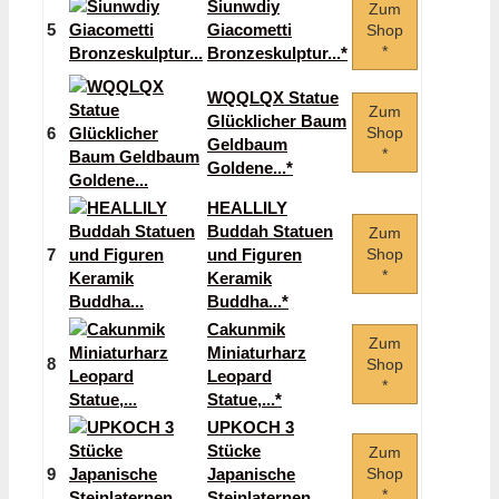
Siunwdiy
Zum
5
Giacometti
Shop
*
Bronzeskulptur...*
WQQLQX Statue
Zum
Glücklicher Baum
6
Shop
Geldbaum
*
Goldene...*
HEALLILY
Buddah Statuen
Zum
7
und Figuren
Shop
*
Keramik
Buddha...*
Cakunmik
Zum
Miniaturharz
8
Shop
Leopard
*
Statue,...*
UPKOCH 3
Stücke
Zum
9
Japanische
Shop
*
Steinlaternen