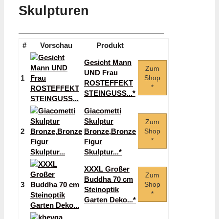
Skulpturen
#
Vorschau
Produkt
Gesicht Mann
Zum
UND Frau
1
Shop
ROSTEFFEKT
*
STEINGUSS...*
Giacometti
Skulptur
Zum
2
Bronze,Bronze
Shop
*
Figur
Skulptur...*
XXXL Großer
Zum
Buddha 70 cm
3
Shop
Steinoptik
*
Garten Deko...*