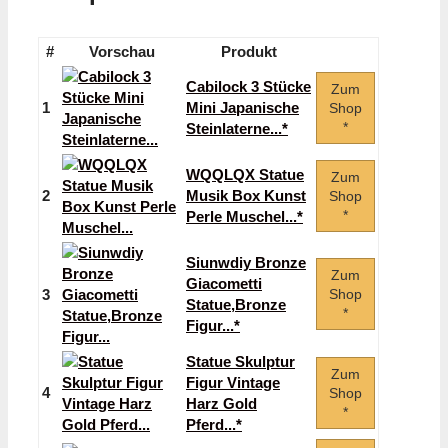
#
Vorschau
Produkt
Cabilock 3 Stücke
Zum
1
Mini Japanische
Shop
*
Steinlaterne...*
WQQLQX Statue
Zum
2
Musik Box Kunst
Shop
*
Perle Muschel...*
Siunwdiy Bronze
Zum
Giacometti
3
Shop
Statue,Bronze
*
Figur...*
Statue Skulptur
Zum
Figur Vintage
4
Shop
Harz Gold
*
Pferd...*