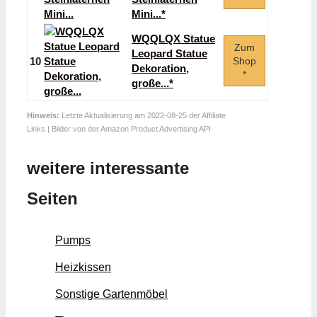
Mini...*
WQQLQX Statue
Zum
Leopard Statue
10
Shop
Dekoration,
*
große...*
Hinweis:
Letzte Aktualisierung am 2022-08-25 der Affiliate
Links | Bilder von der Amazon Product Advertising API
weitere interessante
Seiten
Pumps
Heizkissen
Sonstige Gartenmöbel